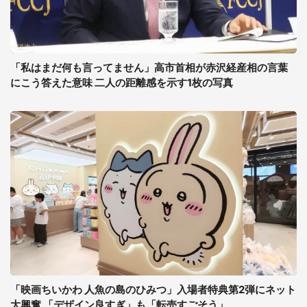
「私はまだ何も言ってません」高市首相が赤沢経産相の言葉
にこう答えた意味 二人の距離感を示す1枚の写真
「映画ちいかわ 人魚の島のひみつ」入場者特典第2弾にネット
大興奮 「デザイン良すぎ」も「転売すごそう」