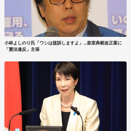
小林よしのり氏「ワシは提訴しますよ」...皇室典範改正案に
「憲法違反」主張