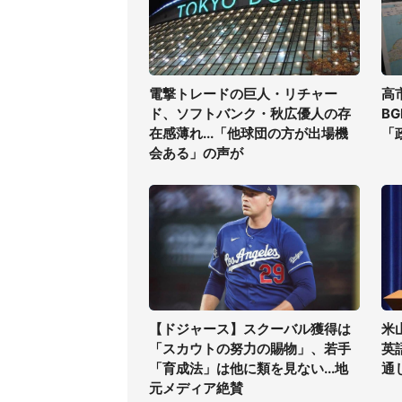
電撃トレードの巨人・リチャー
高
ド、ソフトバンク・秋広優人の存
B
在感薄れ...「他球団の方が出場機
「
会ある」の声が
【ドジャース】スクーバル獲得は
米
「スカウトの努力の賜物」、若手
英
「育成法」は他に類を見ない...地
通
元メディア絶賛