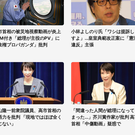
市首相の被災地視察動画が炎上
小林よしのり氏「ワシは提訴し
GM付き「総理が主役のPV」に
すよ」...皇室典範改正案に「憲
政権プロパガンダ」批判
違反」主張
山隆一前衆院議員、高市首相の
「間違った人間が総理になって
語力を批判 「現地ではほぼ全く
まった...」芥川賞作家が批判 
じない」
首相「中傷動画」疑惑で