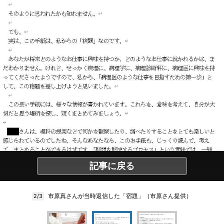
記事に戻る
市原真さんが当時返信した「宿題」（市原さん提供）
2/3