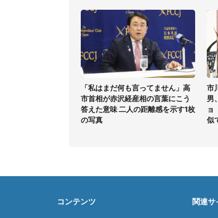
「私はまだ何も言ってません」高
市
市首相が赤沢経産相の言葉にこう
男
答えた意味 二人の距離感を示す1枚
ョ
の写真
似
コンテンツ
関連サ