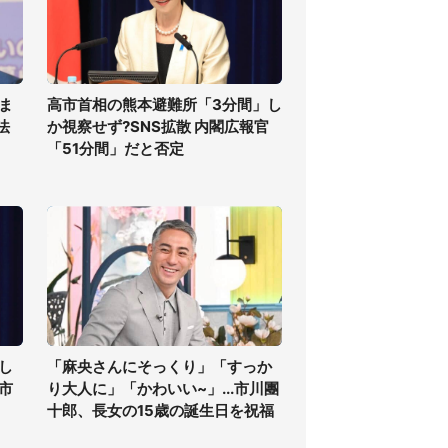
ま
高市首相の熊本避難所「3分間」し
法
か視察せず?SNS拡散 内閣広報官
「51分間」だと否定
し
「麻央さんにそっくり」「すっか
高市
り大人に」「かわいい~」...市川團
十郎、長女の15歳の誕生日を祝福