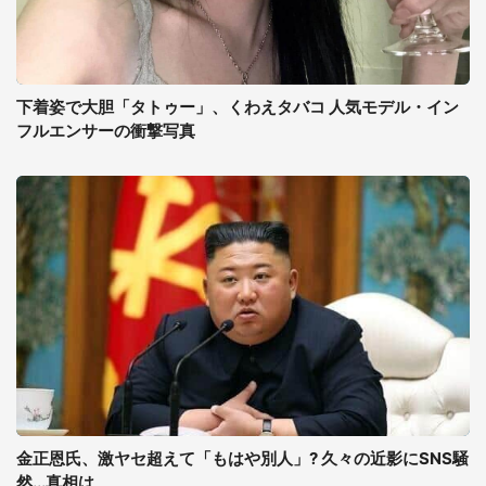
下着姿で大胆「タトゥー」、くわえタバコ 人気モデル・イン
フルエンサーの衝撃写真
金正恩氏、激ヤセ超えて「もはや別人」? 久々の近影にSNS騒
然...真相は