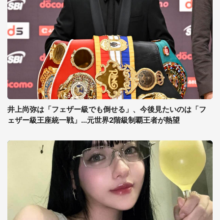
井上尚弥は「フェザー級でも倒せる」、今後見たいのは「フ
ェザー級王座統一戦」...元世界2階級制覇王者が熱望