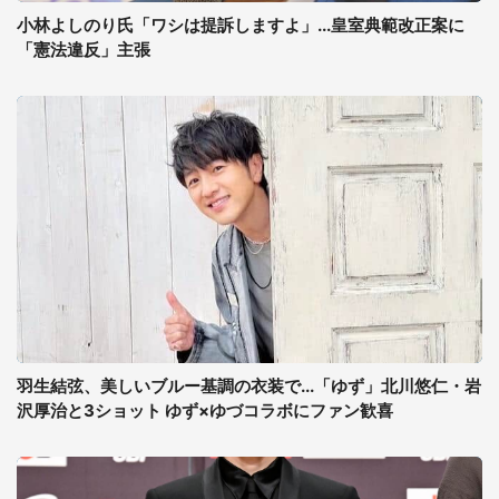
小林よしのり氏「ワシは提訴しますよ」...皇室典範改正案に
「憲法違反」主張
羽生結弦、美しいブルー基調の衣装で...「ゆず」北川悠仁・岩
沢厚治と3ショット ゆず×ゆづコラボにファン歓喜