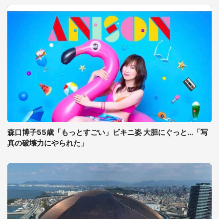
森口博子55歳「もっとすごい」ビキニ姿 大胆にぐっと...「写
真の破壊力にやられた」