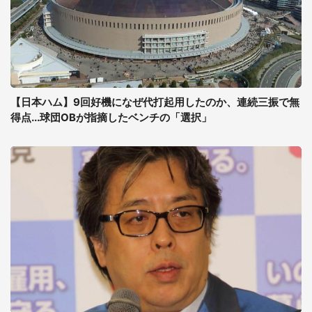
【日本ハム】9回好機になぜ代打起用したのか、連続三振で無
得点...球団OBが指摘したベンチの「選択」