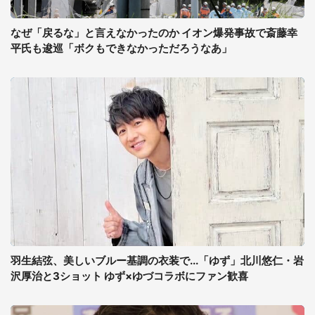
なぜ「戻るな」と言えなかったのか イオン爆発事故で斎藤幸
平氏も逡巡「ボクもできなかっただろうなあ」
羽生結弦、美しいブルー基調の衣装で...「ゆず」北川悠仁・岩
沢厚治と3ショット ゆず×ゆづコラボにファン歓喜