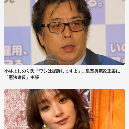
小林よしのり氏「ワシは提訴しますよ」...皇室典範改正案に
「憲法違反」主張