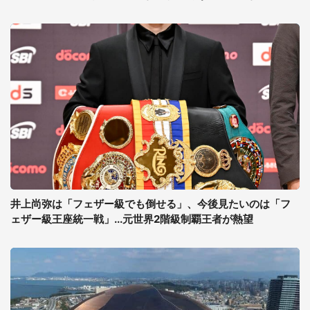
井上尚弥は「フェザー級でも倒せる」、今後見たいのは「フ
ェザー級王座統一戦」...元世界2階級制覇王者が熱望