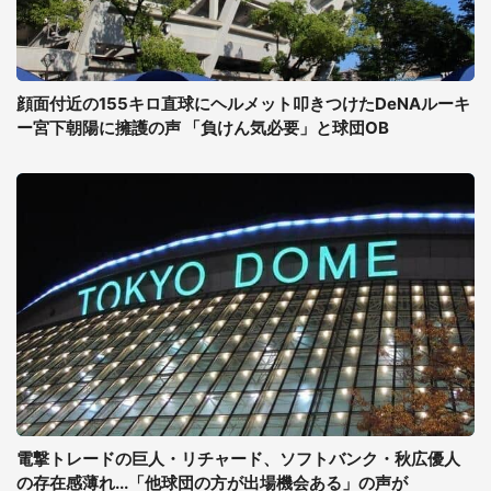
顔面付近の155キロ直球にヘルメット叩きつけたDeNAルーキ
ー宮下朝陽に擁護の声 「負けん気必要」と球団OB
電撃トレードの巨人・リチャード、ソフトバンク・秋広優人
の存在感薄れ...「他球団の方が出場機会ある」の声が