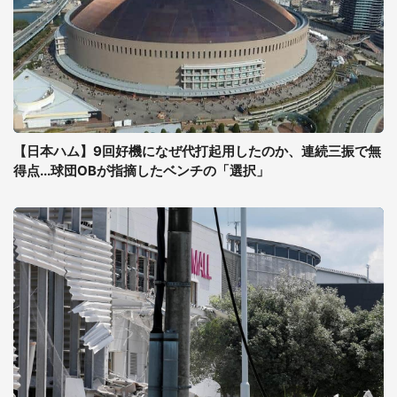
【日本ハム】9回好機になぜ代打起用したのか、連続三振で無
得点...球団OBが指摘したベンチの「選択」