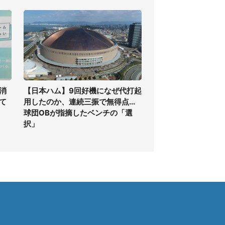
消
【日本ハム】9回好機になぜ代打起
て
用したのか、連続三振で無得点...
球団OBが指摘したベンチの「選
択」