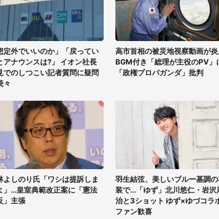
想定外でいいのか」「戻ってい
高市首相の被災地視察動画が炎
とアナウンスは?」 イオン社長
BGM付き「総理が主役のPV」
見でのしつこい記者質問に疑問
「政権プロパガンダ」批判
続々
林よしのり氏「ワシは提訴しま
羽生結弦、美しいブルー基調の
よ」...皇室典範改正案に「憲法
装で...「ゆず」北川悠仁・岩沢
反」主張
治と3ショット ゆず×ゆづコラ
ファン歓喜