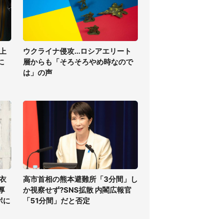
上
ウクライナ侵攻...ロシアエリート
に
層からも「そろそろやめ時なので
は」の声
衣
高市首相の熊本避難所「3分間」し
厚
か視察せず?SNS拡散 内閣広報官
ボに
「51分間」だと否定