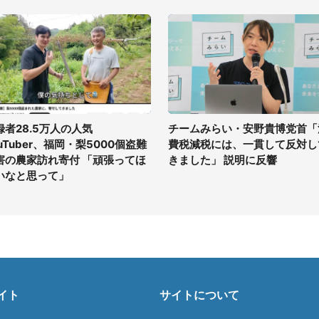
録者28.5万人の人気
チームみらい・安野貴博党首「
uTuber、福岡・梨5000個盗難
費税減税には、一貫して反対し
害の農家訪れ寄付 「頑張ってほ
きました」 説明に反響
いなと思って」
イト
サイトについて