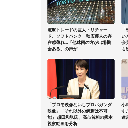
電撃トレードの巨人・リチャー
「
ド、ソフトバンク・秋広優人の存
い
在感薄れ...「他球団の方が出場機
会
会ある」の声が
も
「プロモ映像ないしプロパガンダ
小
映像」「それ以外の解釈は不可
す
能」 想田和弘氏、高市首相の熊本
違
視察動画を分析