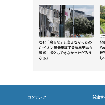
なぜ「戻るな」と言えなかったの
登
か イオン爆発事故で斎藤幸平氏も
Yo
逡巡「ボクもできなかっただろう
被
なあ」
し
コンテンツ
関連サ