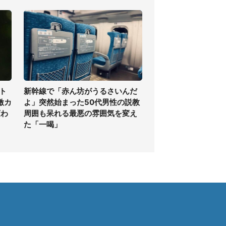
ト
新幹線で「赤ん坊がうるさいんだ
激カ
よ」突然始まった50代男性の説教
変わ
周囲も呆れる最悪の雰囲気を変え
た「一喝」