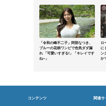
「令和の峰不二子」阿部なつき、
ロ
ブルーの花柄ワンピで色気ダダ漏
に
れ 「可愛いすぎる!」「キレイです
ン
ね~」
か
コンテンツ
関連サ