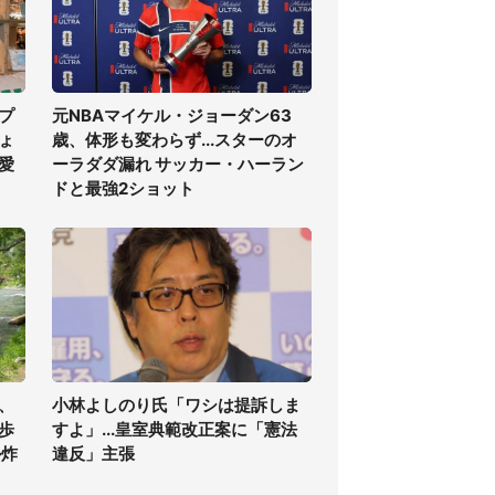
プ
元NBAマイケル・ジョーダン63
ちょ
歳、体形も変わらず...スターのオ
愛
ーラダダ漏れ サッカー・ハーラン
ドと最強2ショット
、
小林よしのり氏「ワシは提訴しま
歩
すよ」...皇室典範改正案に「憲法
ル炸
違反」主張