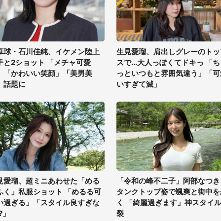
卓球・石川佳純、イケメン陸上
生見愛瑠、肩出しグレーのトッ
手と2ショット 「メチャ可愛
スで...大人っぽくてドキっ 「
」「かわいい笑顔」「美男美
っといつもと雰囲気違う」「可
」話題に
いすぎて滅」
見愛瑠、超ミニあわせた「める
「令和の峰不二子」阿部なつき
ふく」私服ショット 「めるる可
タンクトップ姿で颯爽と街中を
い過ぎる」「スタイル良すぎな
く 「綺麗過ぎます」神スタイ
?」
裂