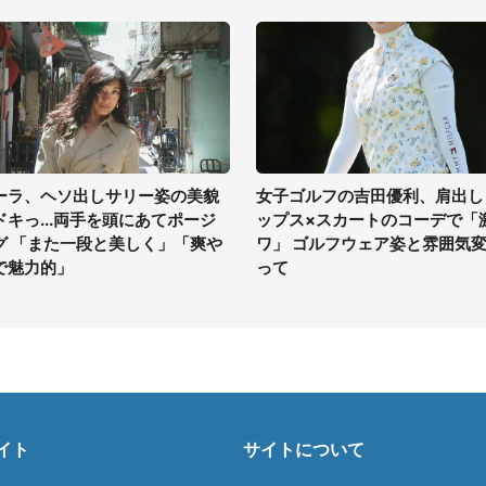
ーラ、ヘソ出しサリー姿の美貌
女子ゴルフの吉田優利、肩出し
ドキっ...両手を頭にあてポージ
ップス×スカートのコーデで「
グ 「また一段と美しく」「爽や
ワ」 ゴルフウェア姿と雰囲気
で魅力的」
って
イト
サイトについて