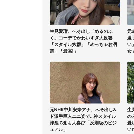
生見愛瑠、へそ出し「めるのふ
元
く」コーデでかわいすぎ大反響
選
「スタイル抜群」「めっちゃお洒
い
落」「最高!」
女
元NHK中川安奈アナ、へそ出し&
生
ド派手巨人ユニ姿で...神スタイル
の
炸裂 G党も大喜び「反則級のビジ
愛
ュアル」
い!