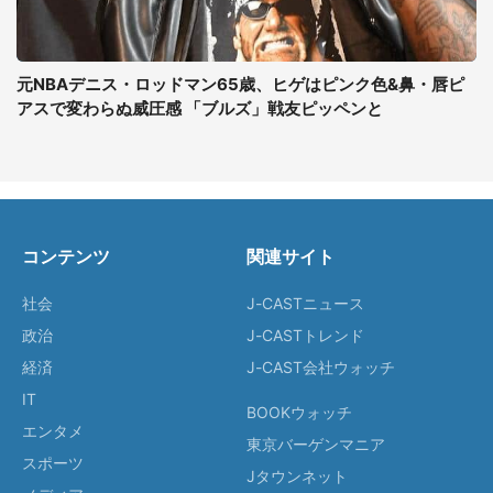
元NBAデニス・ロッドマン65歳、ヒゲはピンク色&鼻・唇ピ
アスで変わらぬ威圧感 「ブルズ」戦友ピッペンと
コンテンツ
関連サイト
社会
J-CASTニュース
政治
J-CASTトレンド
経済
J-CAST会社ウォッチ
IT
BOOKウォッチ
エンタメ
東京バーゲンマニア
スポーツ
Jタウンネット