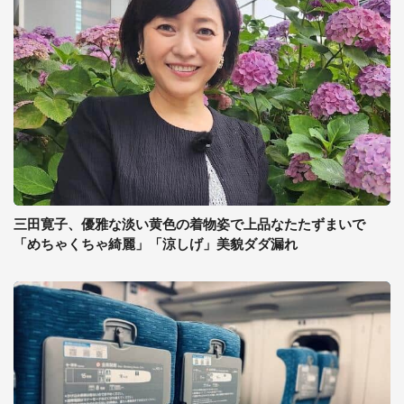
三田寛子、優雅な淡い黄色の着物姿で上品なたたずまいで
「めちゃくちゃ綺麗」「涼しげ」美貌ダダ漏れ