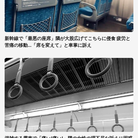
新幹線で「最悪の座席」隣が大股広げてこちらに侵食 疲労と
苦痛の移動...「席を変えて」と車掌に訴え