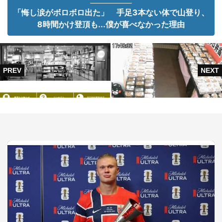
「悔し涙がボロボロ出た」 手足3本ない体で山登り、
8時間かけ登頂も...僕が喜べなかった理由