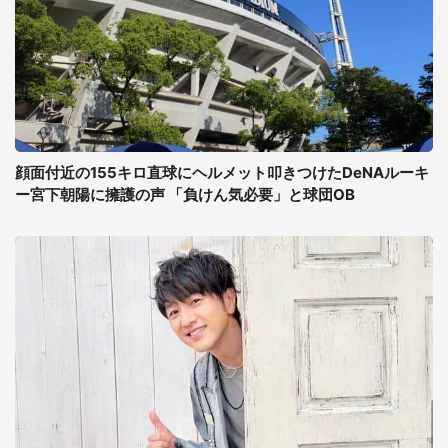
顔面付近の155キロ直球にヘルメット叩きつけたDeNAルーキ
ー宮下朝陽に擁護の声 「負けん気必要」と球団OB