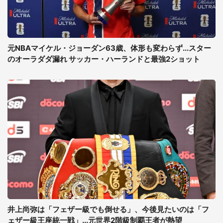
元NBAマイケル・ジョーダン63歳、体形も変わらず...スター
のオーラダダ漏れ サッカー・ハーランドと最強2ショット
井上尚弥は「フェザー級でも倒せる」、今後見たいのは「フ
ェザー級王座統一戦」...元世界2階級制覇王者が熱望