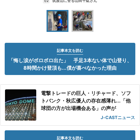
筑波山に登る山田千紘さん
1/2
記事本文を読む
「悔し涙がボロボロ出た」 手足3本ない体で山登り、
8時間かけ登頂も...僕が喜べなかった理由
電撃トレードの巨人・リチャード、ソフ
トバンク・秋広優人の存在感薄れ...「他
球団の方が出場機会ある」の声が
J-CASTニュース
記事本文を読む