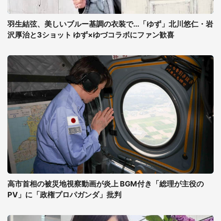
羽生結弦、美しいブルー基調の衣装で...「ゆず」北川悠仁・岩
沢厚治と3ショット ゆず×ゆづコラボにファン歓喜
高市首相の被災地視察動画が炎上 BGM付き「総理が主役の
PV」に「政権プロパガンダ」批判