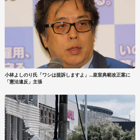
小林よしのり氏「ワシは提訴しますよ」...皇室典範改正案に
「憲法違反」主張