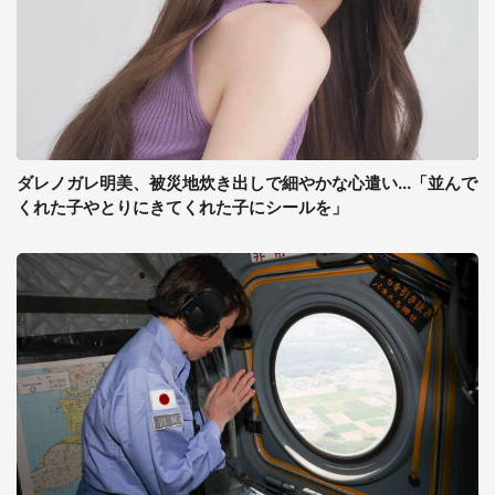
ダレノガレ明美、被災地炊き出しで細やかな心遣い...「並んで
くれた子やとりにきてくれた子にシールを」