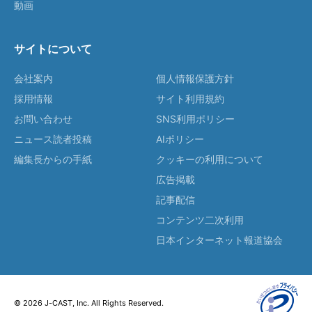
動画
サイトについて
会社案内
個人情報保護方針
採用情報
サイト利用規約
お問い合わせ
SNS利用ポリシー
ニュース読者投稿
AIポリシー
編集長からの手紙
クッキーの利用について
広告掲載
記事配信
コンテンツ二次利用
日本インターネット報道協会
© 2026 J-CAST, Inc. All Rights Reserved.