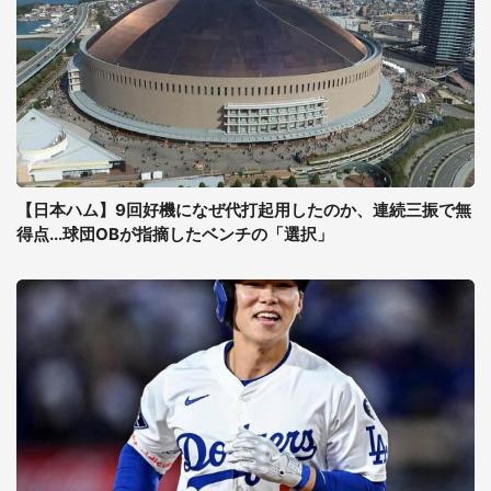
【日本ハム】9回好機になぜ代打起用したのか、連続三振で無
得点...球団OBが指摘したベンチの「選択」