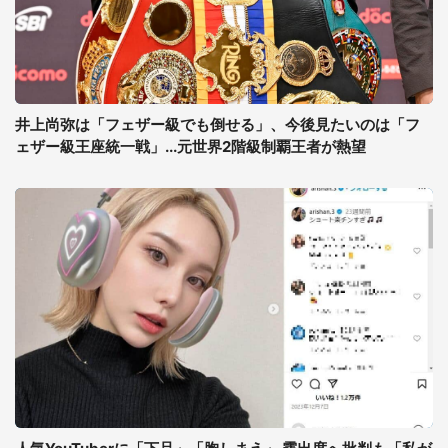
井上尚弥は「フェザー級でも倒せる」、今後見たいのは「フ
ェザー級王座統一戦」...元世界2階級制覇王者が熱望