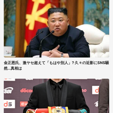
金正恩氏、激ヤセ超えて「もはや別人」? 久々の近影にSNS騒
然...真相は