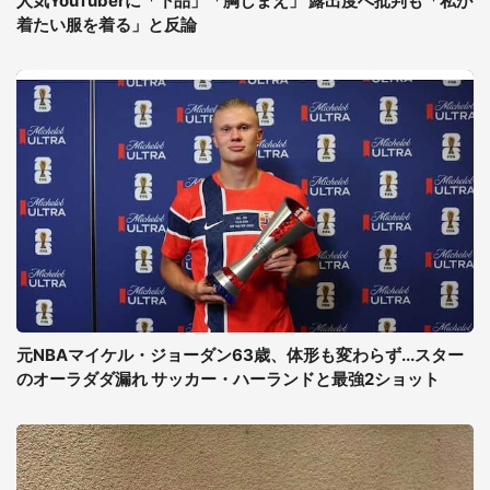
人気YouTuberに「下品」「胸しまえ」 露出度へ批判も「私が
着たい服を着る」と反論
元NBAマイケル・ジョーダン63歳、体形も変わらず...スター
のオーラダダ漏れ サッカー・ハーランドと最強2ショット