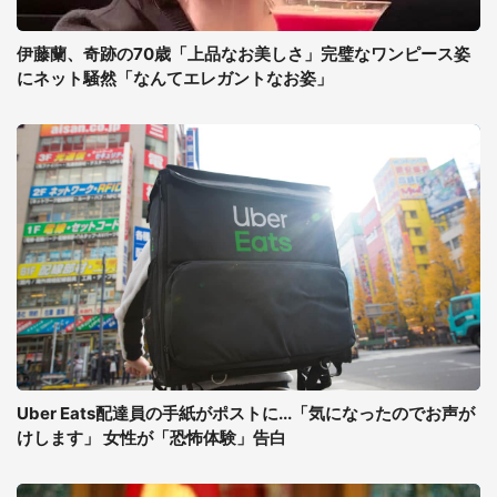
伊藤蘭、奇跡の70歳「上品なお美しさ」完璧なワンピース姿
にネット騒然「なんてエレガントなお姿」
Uber Eats配達員の手紙がポストに...「気になったのでお声が
けします」 女性が「恐怖体験」告白