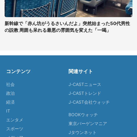
新幹線で「赤ん坊がうるさいんだよ」突然始まった50代男性
の説教 周囲も呆れる最悪の雰囲気を変えた「一喝」
コンテンツ
関連サイト
社会
J-CASTニュース
政治
J-CASTトレンド
経済
J-CAST会社ウォッチ
IT
BOOKウォッチ
エンタメ
東京バーゲンマニア
スポーツ
Jタウンネット