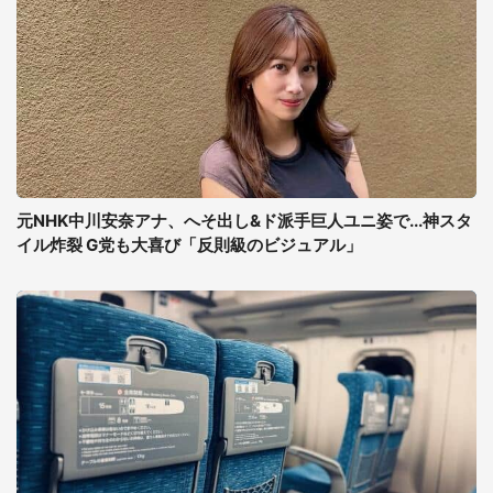
元NHK中川安奈アナ、へそ出し&ド派手巨人ユニ姿で...神スタ
イル炸裂 G党も大喜び「反則級のビジュアル」