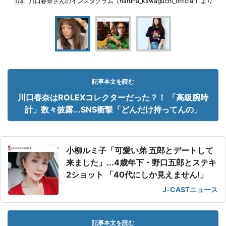
川口春奈さんのインスタグラム（haruna_kawaguchi_official）より
1/3
記事本文を読む
川口春奈はROLEXコレクターだった？！ 「高級腕時
計」数々披露...SNS衝撃「どんだけ持ってんの」
小柳ルミ子「可愛い弟 五郎とデートして
来ました」...4歳年下・野口五郎とステキ
2ショット 「40代にしか見えません!」
J-CASTニュース
記事本文を読む