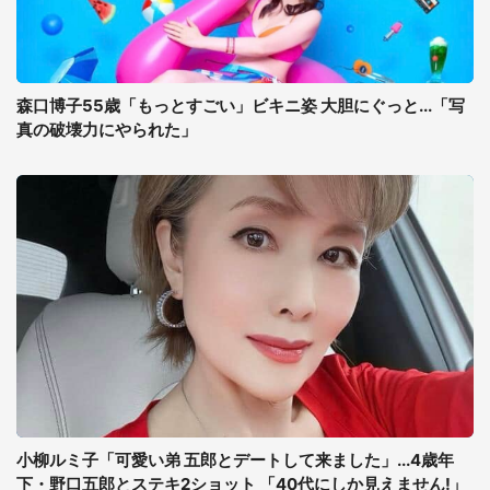
森口博子55歳「もっとすごい」ビキニ姿 大胆にぐっと...「写
真の破壊力にやられた」
小柳ルミ子「可愛い弟 五郎とデートして来ました」...4歳年
下・野口五郎とステキ2ショット 「40代にしか見えません!」