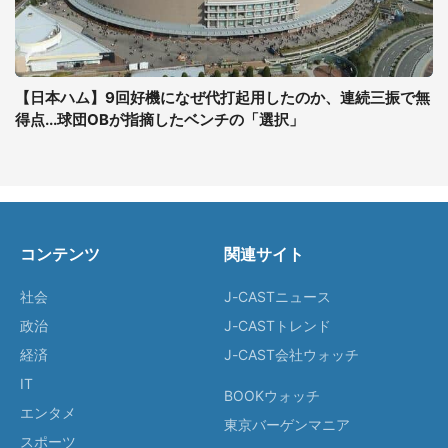
【日本ハム】9回好機になぜ代打起用したのか、連続三振で無
得点...球団OBが指摘したベンチの「選択」
コンテンツ
関連サイト
社会
J-CASTニュース
政治
J-CASTトレンド
経済
J-CAST会社ウォッチ
IT
BOOKウォッチ
エンタメ
東京バーゲンマニア
スポーツ