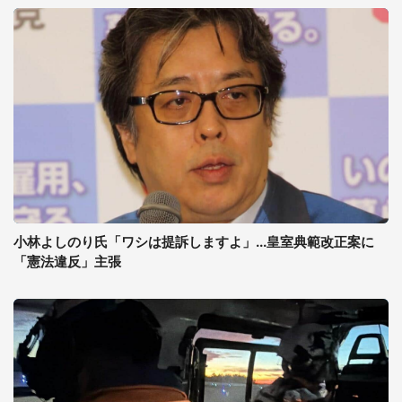
小林よしのり氏「ワシは提訴しますよ」...皇室典範改正案に
「憲法違反」主張