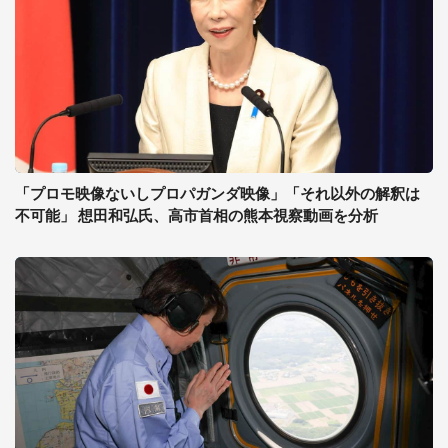
「プロモ映像ないしプロパガンダ映像」「それ以外の解釈は
不可能」 想田和弘氏、高市首相の熊本視察動画を分析