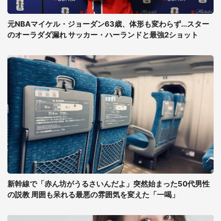
元NBAマイケル・ジョーダン63歳、体形も変わらず...スター
のオーラダダ漏れ サッカー・ハーランドと最強2ショット
新幹線で「赤ん坊がうるさいんだよ」突然始まった50代男性
の説教 周囲も呆れる最悪の雰囲気を変えた「一喝」