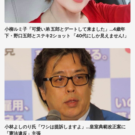
小柳ルミ子「可愛い弟 五郎とデートして来ました」...4歳年
下・野口五郎とステキ2ショット 「40代にしか見えません!」
小林よしのり氏「ワシは提訴しますよ」...皇室典範改正案に
「憲法違反」主張