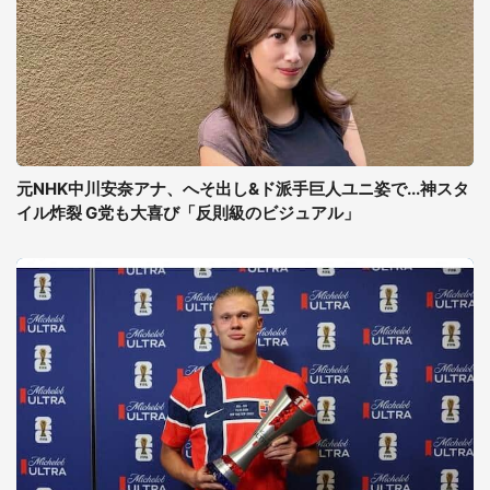
元NHK中川安奈アナ、へそ出し&ド派手巨人ユニ姿で...神スタ
イル炸裂 G党も大喜び「反則級のビジュアル」