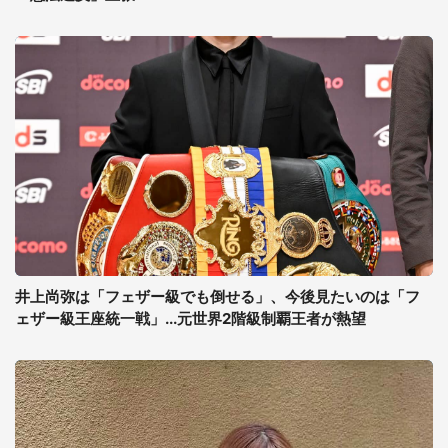
井上尚弥は「フェザー級でも倒せる」、今後見たいのは「フ
ェザー級王座統一戦」...元世界2階級制覇王者が熱望