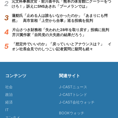
元文科事務次官・前川喜平氏「熊本の体育館にクーラーをつ
けろ！」訴えにSNSあきれ「ブーメランでは」
蓮舫氏「止める人は誰もいなかったのか」「あまりにも愕
然」 高市首相「上空から合掌」巡る投稿を批判
片山さつき財務相「失われた28年を取り戻す」投稿に批判
芥川賞作家「自民党の大失政の結果だろう」
「想定外でいいのか」「戻っていいとアナウンスは？」 イ
オン社長会見でのしつこい記者質問に疑問も続々
コンテンツ
関連サイト
社会
J-CASTニュース
政治
J-CASTトレンド
経済
J-CAST会社ウォッチ
IT
BOOKウォッチ
エンタメ