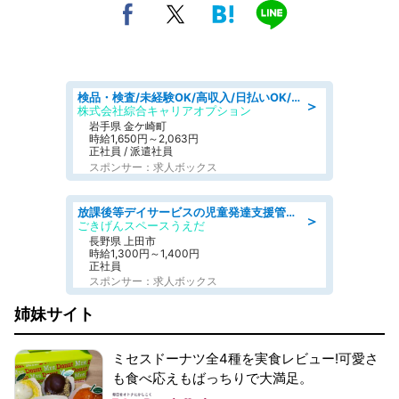
検品・検査/未経験OK/高収入/日払いOK/交替制/20・30・40代活躍中
＞
株式会社綜合キャリアオプション
岩手県 金ケ崎町
時給1,650円～2,063円
正社員 / 派遣社員
スポンサー：求人ボックス
放課後等デイサービスの児童発達支援管理責任者
＞
ごきげんスペースうえだ
長野県 上田市
時給1,300円～1,400円
正社員
スポンサー：求人ボックス
姉妹サイト
ミセスドーナツ全4種を実食レビュー!可愛さ
も食べ応えもばっちりで大満足。