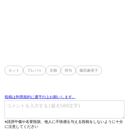
カット
プレバト
京都
俳句
篠田麻里子