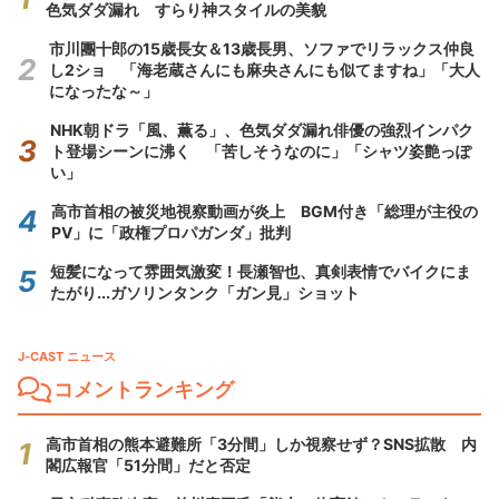
色気ダダ漏れ すらり神スタイルの美貌
市川團十郎の15歳長女＆13歳長男、ソファでリラックス仲良
し2ショ 「海老蔵さんにも麻央さんにも似てますね」「大人
になったな～」
NHK朝ドラ「風、薫る」、色気ダダ漏れ俳優の強烈インパク
ト登場シーンに沸く 「苦しそうなのに」「シャツ姿艶っぽ
い」
高市首相の被災地視察動画が炎上 BGM付き「総理が主役の
PV」に「政権プロパガンダ」批判
短髪になって雰囲気激変！長瀬智也、真剣表情でバイクにま
たがり...ガソリンタンク「ガン見」ショット
J-CAST ニュース
コメントランキング
高市首相の熊本避難所「3分間」しか視察せず？SNS拡散 内
閣広報官「51分間」だと否定