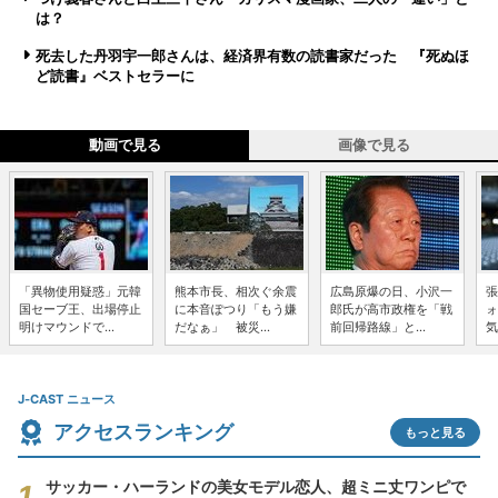
は？
死去した丹羽宇一郎さんは、経済界有数の読書家だった 『死ぬほ
ど読書』ベストセラーに
動画で見る
画像で見る
「異物使用疑惑」元韓
熊本市長、相次ぐ余震
広島原爆の日、小沢一
張
国セーブ王、出場停止
に本音ぽつり「もう嫌
郎氏が高市政権を「戦
ォ
明けマウンドで...
だなぁ」 被災...
前回帰路線」と...
気
J-CAST ニュース
アクセスランキング
もっと見る
サッカー・ハーランドの美女モデル恋人、超ミニ丈ワンピで