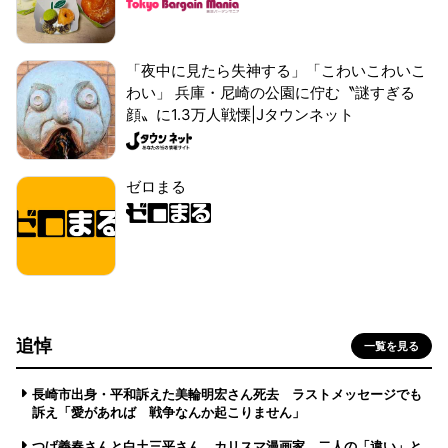
「夜中に見たら失神する」「こわいこわいこ
わい」 兵庫・尼崎の公園に佇む〝謎すぎる
顔〟に1.3万人戦慄|Jタウンネット
ゼロまる
追悼
一覧を見る
長崎市出身・平和訴えた美輪明宏さん死去 ラストメッセージでも
訴え「愛があれば 戦争なんか起こりません」
つげ義春さんと白土三平さん カリスマ漫画家、二人の「違い」と