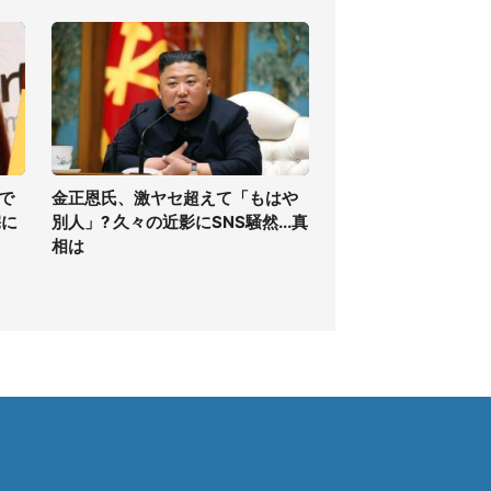
で
金正恩氏、激ヤセ超えて「もはや
宅に
別人」? 久々の近影にSNS騒然...真
相は