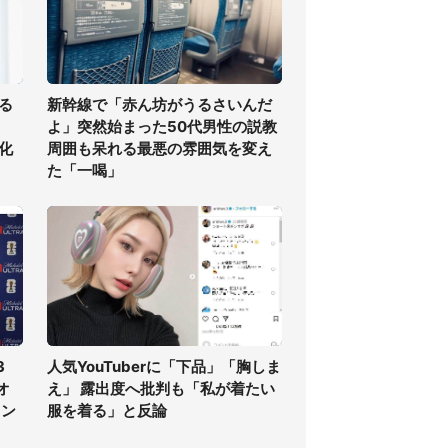
る
新幹線で「赤ん坊がうるさいんだ
よ」突然始まった50代男性の説教
化
周囲も呆れる最悪の雰囲気を変え
た「一喝」
3
人気YouTuberに「下品」「胸しま
オ
え」 露出度へ批判も「私が着たい
ラン
服を着る」と反論