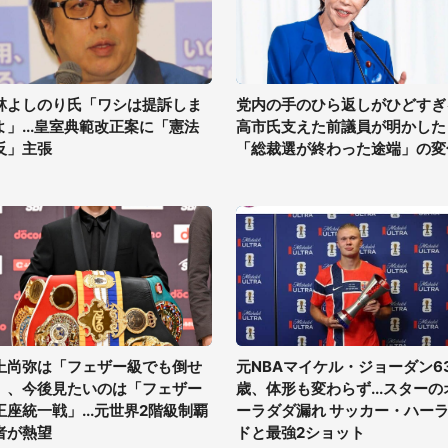
林よしのり氏「ワシは提訴しま
党内の手のひら返しがひどすぎ
よ」...皇室典範改正案に「憲法
高市氏支えた前議員が明かした
反」主張
「総裁選が終わった途端」の変
上尚弥は「フェザー級でも倒せ
元NBAマイケル・ジョーダン6
」、今後見たいのは「フェザー
歳、体形も変わらず...スターの
王座統一戦」...元世界2階級制覇
ーラダダ漏れ サッカー・ハー
者が熱望
ドと最強2ショット