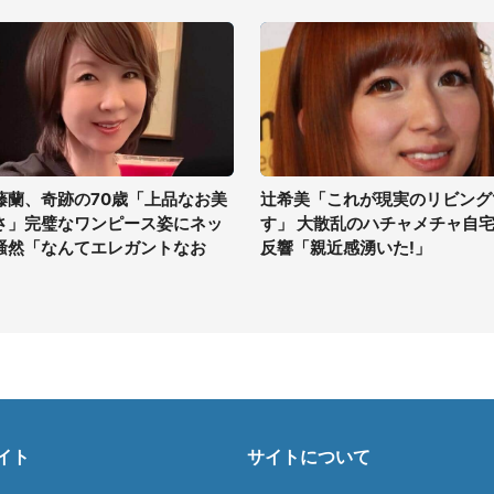
藤蘭、奇跡の70歳「上品なお美
辻希美「これが現実のリビング
さ」完璧なワンピース姿にネッ
す」 大散乱のハチャメチャ自
騒然「なんてエレガントなお
反響「親近感湧いた!」
」
イト
サイトについて