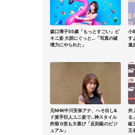
森口博子55歳「もっとすごい」ビ
小
キニ姿 大胆にぐっと...「写真の破
す
壊力にやられた」
違
元NHK中川安奈アナ、へそ出し&
井
ド派手巨人ユニ姿で...神スタイル
る
炸裂 G党も大喜び「反則級のビジ
級
ュアル」
王