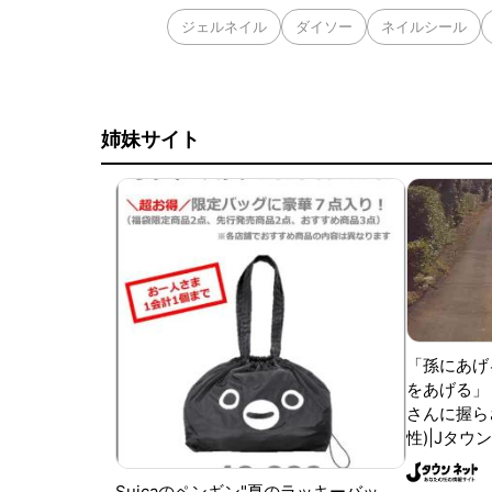
ジェルネイル
ダイソー
ネイルシール
姉妹サイト
「孫にあげ
をあげる」
さんに握ら
性)|Jタウ
Suicaのペンギン"夏のラッキーバッ