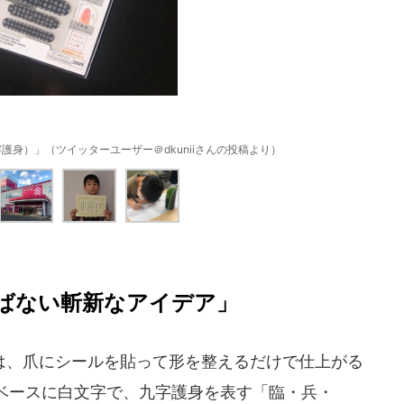
字護身）」（ツイッターユーザー＠dkuniiさんの投稿より）
ばない斬新なアイデア」
、爪にシールを貼って形を整えるだけで仕上がる
ベースに白文字で、九字護身を表す「臨・兵・