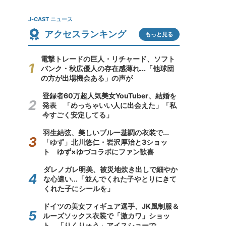
J-CAST ニュース
アクセスランキング
もっと見る
電撃トレードの巨人・リチャード、ソフト
バンク・秋広優人の存在感薄れ...「他球団
の方が出場機会ある」の声が
登録者60万超人気美女YouTuber、結婚を
発表 「めっちゃいい人に出会えた」「私
今すごく安定してる」
羽生結弦、美しいブルー基調の衣装で...
「ゆず」北川悠仁・岩沢厚治と3ショッ
ト ゆず×ゆづコラボにファン歓喜
ダレノガレ明美、被災地炊き出しで細やか
な心遣い...「並んでくれた子やとりにきて
くれた子にシールを」
ドイツの美女フィギュア選手、JK風制服＆
ルーズソックス衣装で「激カワ」ショッ
ト 「りくりゅう」アイスショーで