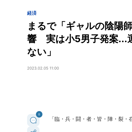
経済
まるで「ギャルの陰陽
響 実は小5男子発案..
ない」
2023.02.05 11:00
0
「臨・兵・闘・者・皆・陣・裂・在