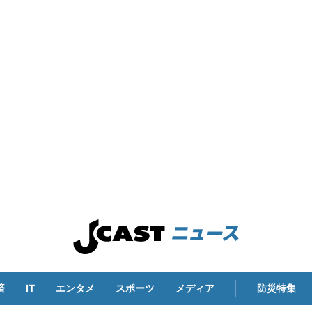
済
IT
エンタメ
スポーツ
メディア
防災特集