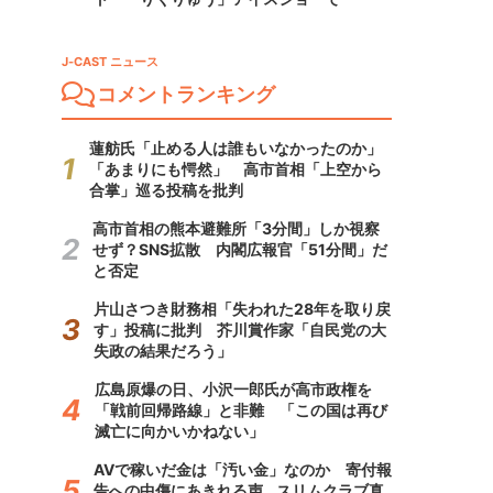
J-CAST ニュース
コメントランキング
蓮舫氏「止める人は誰もいなかったのか」
「あまりにも愕然」 高市首相「上空から
合掌」巡る投稿を批判
高市首相の熊本避難所「3分間」しか視察
せず？SNS拡散 内閣広報官「51分間」だ
と否定
片山さつき財務相「失われた28年を取り戻
す」投稿に批判 芥川賞作家「自民党の大
失政の結果だろう」
広島原爆の日、小沢一郎氏が高市政権を
「戦前回帰路線」と非難 「この国は再び
滅亡に向かいかねない」
AVで稼いだ金は「汚い金」なのか 寄付報
告への中傷にあきれる声...スリムクラブ真