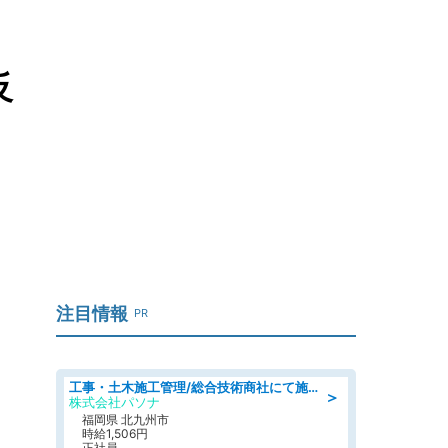
反
注目情報
PR
工事・土木施工管理/総合技術商社にて施工管理のお仕事/即日勤務可/車通勤可/工事・土木施工管理/生産・品質管理
＞
株式会社パソナ
福岡県 北九州市
時給1,506円
正社員