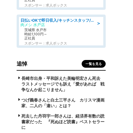
スポンサー：求人ボックス
日払いOKで即日収入/キッチンスタッフ/デリバリー業務など、自己成長可能な幅広い仕事に挑戦!髪型自由&ピアス・ネイルOK/茨城県/水戸市
＞
肉メシ 水戸店
茨城県 水戸市
時給1,100円～
正社員
スポンサー：求人ボックス
追悼
一覧を見る
長崎市出身・平和訴えた美輪明宏さん死去
ラストメッセージでも訴え「愛があれば 戦
争なんか起こりません」
つげ義春さんと白土三平さん カリスマ漫画
家、二人の「違い」とは？
死去した丹羽宇一郎さんは、経済界有数の読
書家だった 『死ぬほど読書』ベストセラー
に