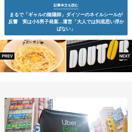
記事本文を読む
まるで「ギャルの陰陽師」ダイソーのネイルシールが
反響 実は小5男子発案...運営「大人では到底思い浮か
ばない」