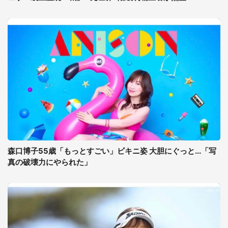
森口博子55歳「もっとすごい」ビキニ姿 大胆にぐっと...「写
真の破壊力にやられた」