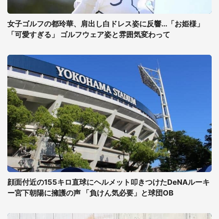
女子ゴルフの都玲華、肩出し白ドレス姿に反響...「お姫様」
「可愛すぎる」 ゴルフウェア姿と雰囲気変わって
顔面付近の155キロ直球にヘルメット叩きつけたDeNAルーキ
ー宮下朝陽に擁護の声 「負けん気必要」と球団OB