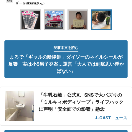
4/4
ザー＠dkuniiさん）
記事本文を読む
まるで「ギャルの陰陽師」ダイソーのネイルシールが
反響 実は小5男子発案...運営「大人では到底思い浮か
ばない」
「牛乳石鹸」公式X、SNSで大バズりの
「ミルキィボディソープ」ライフハック
に声明「安全面での影響」懸念
J-CASTニュース