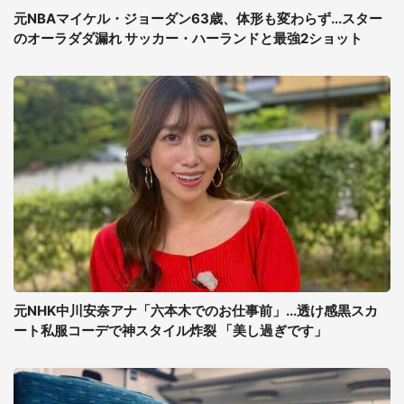
元NBAマイケル・ジョーダン63歳、体形も変わらず...スター
のオーラダダ漏れ サッカー・ハーランドと最強2ショット
元NHK中川安奈アナ「六本木でのお仕事前」...透け感黒スカ
ート私服コーデで神スタイル炸裂 「美し過ぎです」