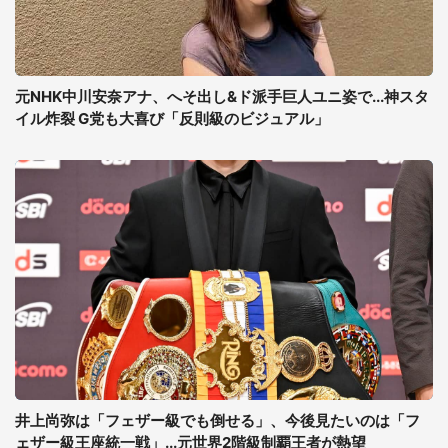
元NHK中川安奈アナ、へそ出し&ド派手巨人ユニ姿で...神スタ
イル炸裂 G党も大喜び「反則級のビジュアル」
井上尚弥は「フェザー級でも倒せる」、今後見たいのは「フ
ェザー級王座統一戦」...元世界2階級制覇王者が熱望