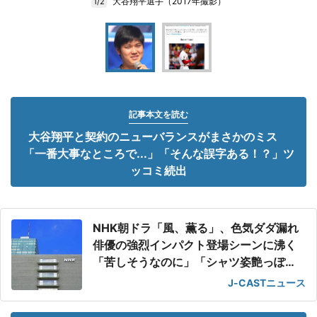
大谷翔平選手（2017年撮影）
1/2
記事本文を読む
大谷翔平と契約のニューバランスがまさかのミス
「一番大事なところで...」「そんな誤字ある！？」ツ
ッコミ続出
NHK朝ドラ「風、薫る」、色気ダダ漏れ
俳優の強烈インパクト登場シーンに沸く
「苦しそうなのに」「シャツ姿艶っぽ
い」
J-CASTニュース