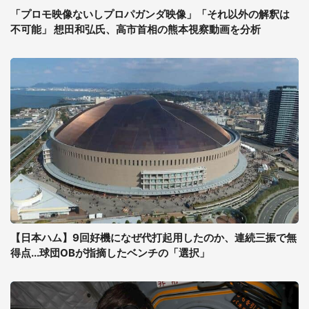
「プロモ映像ないしプロパガンダ映像」「それ以外の解釈は
不可能」 想田和弘氏、高市首相の熊本視察動画を分析
【日本ハム】9回好機になぜ代打起用したのか、連続三振で無
得点...球団OBが指摘したベンチの「選択」