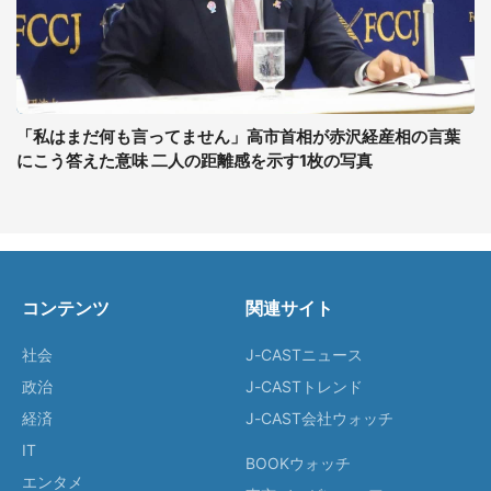
「私はまだ何も言ってません」高市首相が赤沢経産相の言葉
にこう答えた意味 二人の距離感を示す1枚の写真
コンテンツ
関連サイト
社会
J-CASTニュース
政治
J-CASTトレンド
経済
J-CAST会社ウォッチ
IT
BOOKウォッチ
エンタメ