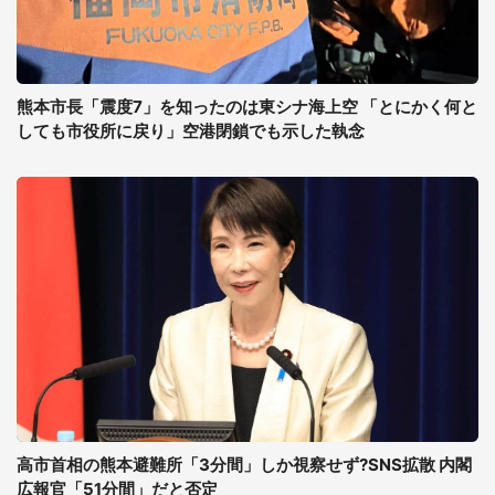
熊本市長「震度7」を知ったのは東シナ海上空 「とにかく何と
しても市役所に戻り」空港閉鎖でも示した執念
高市首相の熊本避難所「3分間」しか視察せず?SNS拡散 内閣
広報官「51分間」だと否定