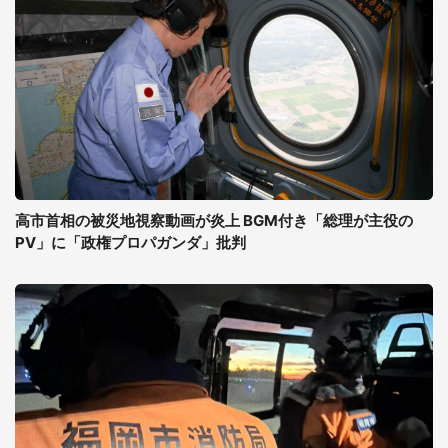
高市首相の被災地視察動画が炎上 BGM付き「総理が主役の
PV」に「政権プロパガンダ」批判