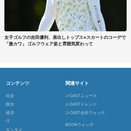
女子ゴルフの吉田優利、肩出しトップス×スカートのコーデで
「激カワ」 ゴルフウェア姿と雰囲気変わって
コンテンツ
関連サイト
社会
J-CASTニュース
政治
J-CASTトレンド
経済
J-CAST会社ウォッチ
IT
BOOKウォッチ
エンタメ