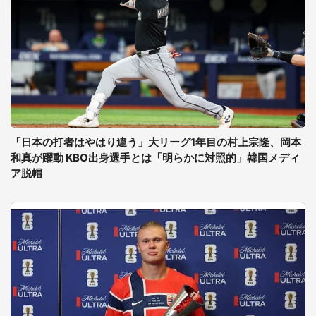
「日本の打者はやはり違う」大リーグ1年目の村上宗隆、岡本
和真が躍動 KBO出身選手とは「明らかに対照的」韓国メディ
ア脱帽