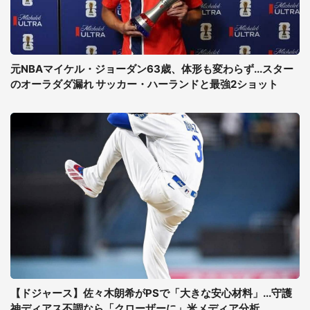
元NBAマイケル・ジョーダン63歳、体形も変わらず...スター
のオーラダダ漏れ サッカー・ハーランドと最強2ショット
【ドジャース】佐々木朗希がPSで「大きな安心材料」...守護
神ディアス不調なら「クローザーに」米メディア分析