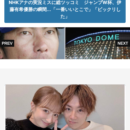
NHKアナの実況ミスに総ツッコミ ジャンプW杯、伊
藤有希優勝の瞬間...「一番いいとこで」「ビックリし
た」