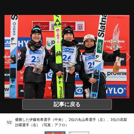
記事に戻る
優勝した伊藤有希選手（中央）、2位の丸山希選手（左）、3位の高梨
1/2
沙羅選手（右）（写真：アフロ）