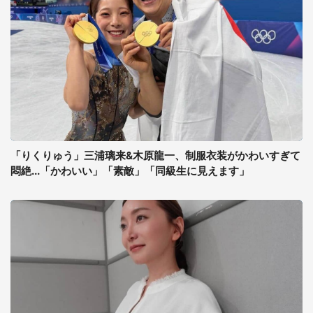
「りくりゅう」三浦璃来&木原龍一、制服衣装がかわいすぎて
悶絶...「かわいい」「素敵」「同級生に見えます」