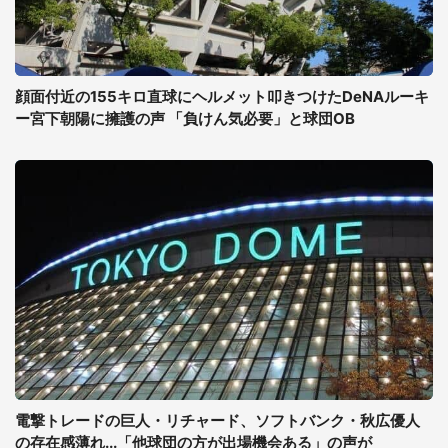
顔面付近の155キロ直球にヘルメット叩きつけたDeNAルーキ
ー宮下朝陽に擁護の声 「負けん気必要」と球団OB
電撃トレードの巨人・リチャード、ソフトバンク・秋広優人
の存在感薄れ...「他球団の方が出場機会ある」の声が