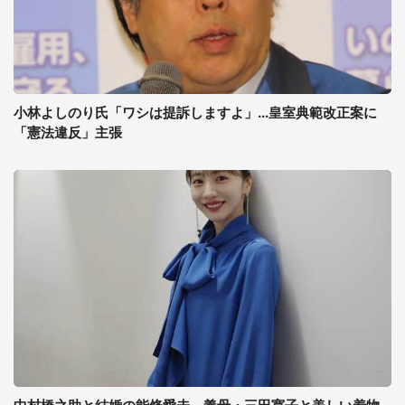
小林よしのり氏「ワシは提訴しますよ」...皇室典範改正案に
「憲法違反」主張