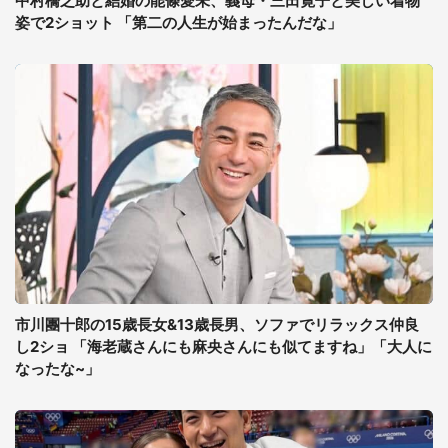
中村橋之助と結婚の能條愛未、義母・三田寛子と美しい着物
姿で2ショット 「第二の人生が始まったんだな」
市川團十郎の15歳長女&13歳長男、ソファでリラックス仲良
し2ショ 「海老蔵さんにも麻央さんにも似てますね」「大人に
なったな~」