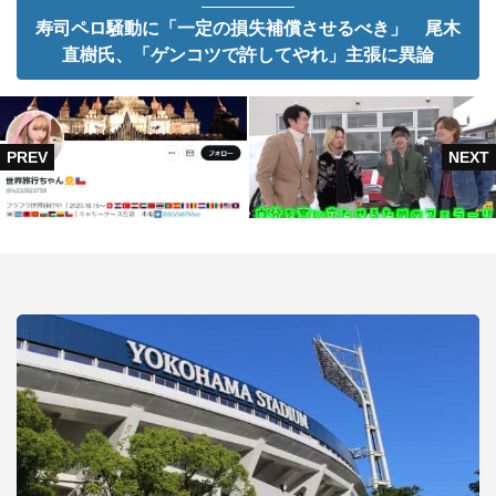
寿司ペロ騒動に「一定の損失補償させるべき」 尾木
直樹氏、「ゲンコツで許してやれ」主張に異論