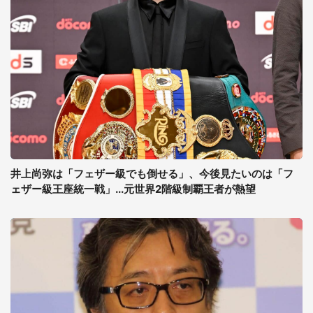
井上尚弥は「フェザー級でも倒せる」、今後見たいのは「フ
ェザー級王座統一戦」...元世界2階級制覇王者が熱望