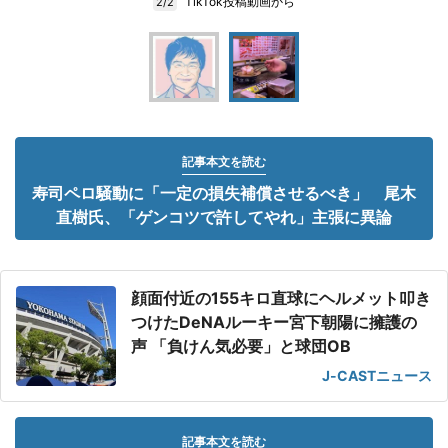
TikTok投稿動画から
2/2
記事本文を読む
寿司ペロ騒動に「一定の損失補償させるべき」 尾木
直樹氏、「ゲンコツで許してやれ」主張に異論
顔面付近の155キロ直球にヘルメット叩き
つけたDeNAルーキー宮下朝陽に擁護の
声 「負けん気必要」と球団OB
J-CASTニュース
記事本文を読む