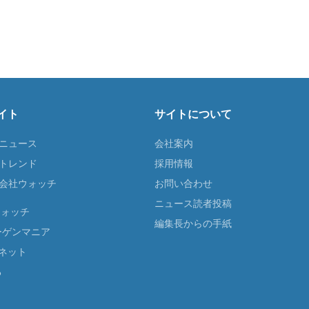
イト
サイトについて
Tニュース
会社案内
Tトレンド
採用情報
ST会社ウォッチ
お問い合わせ
ニュース読者投稿
ウォッチ
編集長からの手紙
ーゲンマニア
ネット
る