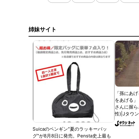
姉妹サイト
「孫にあげ
をあげる」
さんに握ら
性)|Jタウ
Suicaのペンギン"夏のラッキーバッ
グ"が8月8日に発売。Pensta史上最も