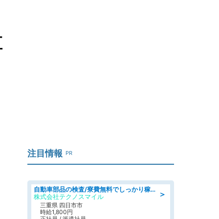
直
注目情報
PR
自動車部品の検査/寮費無料でしっかり稼げる denso aichi
＞
株式会社テクノスマイル
三重県 四日市市
時給1,800円
正社員 / 派遣社員