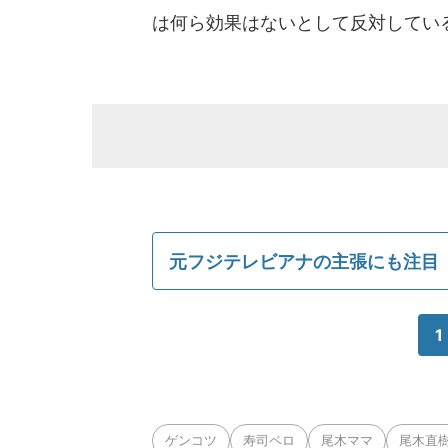
は何ら効果はないとして反対してい
元フジテレビアナの主張にも注目
1
ゲンコツ
寿司ペロ
尾木ママ
尾木直