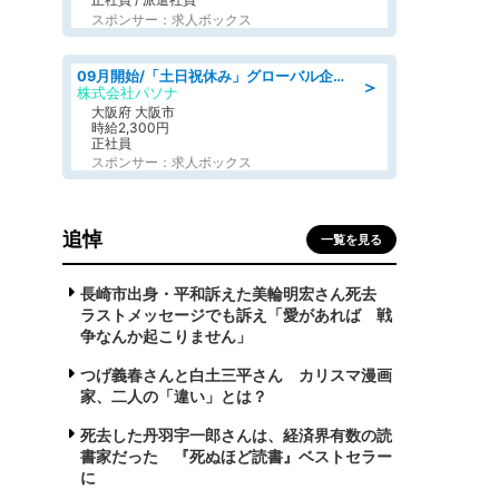
スポンサー：求人ボックス
09月開始/「土日祝休み」グローバル企業での産業保健のお仕事/保健師/高時給/残業なし/服装自由
＞
株式会社パソナ
大阪府 大阪市
時給2,300円
正社員
スポンサー：求人ボックス
追悼
一覧を見る
長崎市出身・平和訴えた美輪明宏さん死去
ラストメッセージでも訴え「愛があれば 戦
争なんか起こりません」
つげ義春さんと白土三平さん カリスマ漫画
家、二人の「違い」とは？
死去した丹羽宇一郎さんは、経済界有数の読
書家だった 『死ぬほど読書』ベストセラー
に