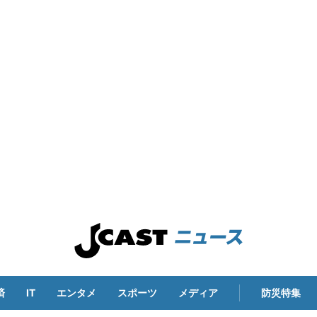
済
IT
エンタメ
スポーツ
メディア
防災特集