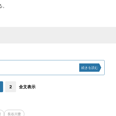
る。
続きを読む
2
全文表示
樹
長谷川豊