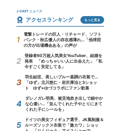
J-CAST ニュース
アクセスランキング
もっと見る
電撃トレードの巨人・リチャード、ソフト
バンク・秋広優人の存在感薄れ...「他球団
の方が出場機会ある」の声が
登録者60万超人気美女YouTuber、結婚を
発表 「めっちゃいい人に出会えた」「私
今すごく安定してる」
羽生結弦、美しいブルー基調の衣装で...
「ゆず」北川悠仁・岩沢厚治と3ショッ
ト ゆず×ゆづコラボにファン歓喜
ダレノガレ明美、被災地炊き出しで細やか
な心遣い...「並んでくれた子やとりにきて
くれた子にシールを」
ドイツの美女フィギュア選手、JK風制服＆
ルーズソックス衣装で「激カワ」ショッ
ト 「りくりゅう」アイスショーで