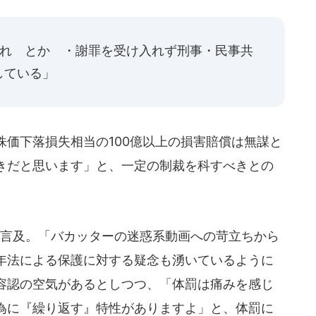
やれ とか ・謝罪を受け入れず刑事・民事共
している」
価下落損失相当の100億以上の損害賠償は無謀と
きだと思います」と、一定の制裁を科すべきとの
言及。「バカッターの迷惑系動画への苛立ちから
年法による保護に対する疑念も湧いているように
容認の空気があるとしつつ、「体罰は痛みを感じ
為に『繰り返す』特性がありますよ」と、体罰に