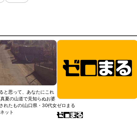
ると思って、あなたにこれ
 真夏の山道で見知らぬお婆
されたもの(山口県・30代女
ゼロまる
ンネット