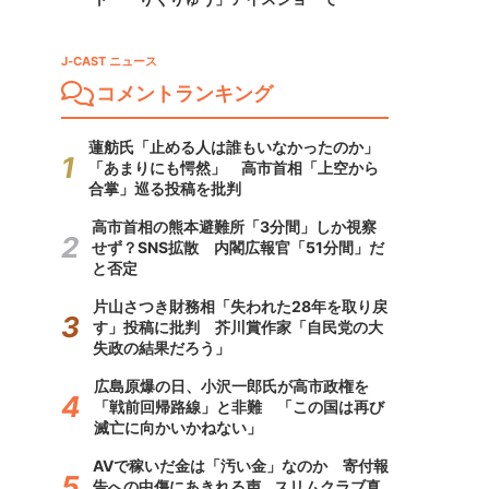
J-CAST ニュース
コメントランキング
蓮舫氏「止める人は誰もいなかったのか」
「あまりにも愕然」 高市首相「上空から
合掌」巡る投稿を批判
高市首相の熊本避難所「3分間」しか視察
せず？SNS拡散 内閣広報官「51分間」だ
と否定
片山さつき財務相「失われた28年を取り戻
す」投稿に批判 芥川賞作家「自民党の大
失政の結果だろう」
広島原爆の日、小沢一郎氏が高市政権を
「戦前回帰路線」と非難 「この国は再び
滅亡に向かいかねない」
AVで稼いだ金は「汚い金」なのか 寄付報
告への中傷にあきれる声...スリムクラブ真