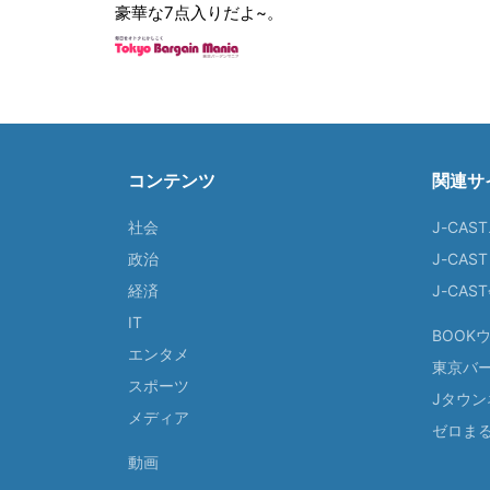
豪華な7点入りだよ~。
コンテンツ
関連サ
社会
J-CAS
政治
J-CAS
経済
J-CA
IT
BOOK
エンタメ
東京バ
スポーツ
Jタウン
メディア
ゼロま
動画