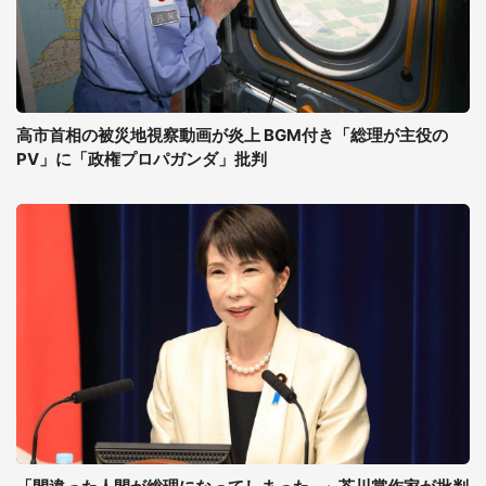
高市首相の被災地視察動画が炎上 BGM付き「総理が主役の
PV」に「政権プロパガンダ」批判