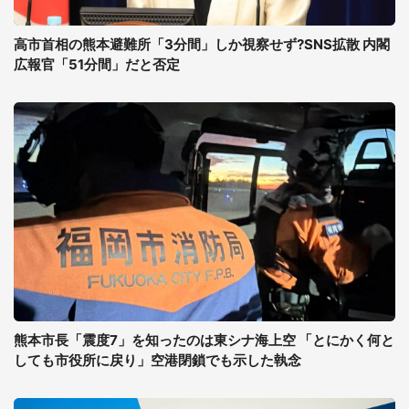
高市首相の熊本避難所「3分間」しか視察せず?SNS拡散 内閣
広報官「51分間」だと否定
熊本市長「震度7」を知ったのは東シナ海上空 「とにかく何と
しても市役所に戻り」空港閉鎖でも示した執念