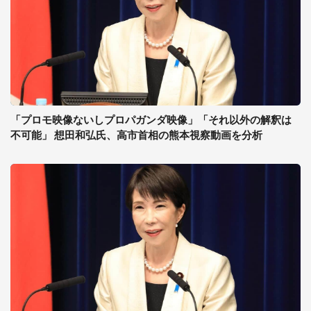
「プロモ映像ないしプロパガンダ映像」「それ以外の解釈は
不可能」 想田和弘氏、高市首相の熊本視察動画を分析