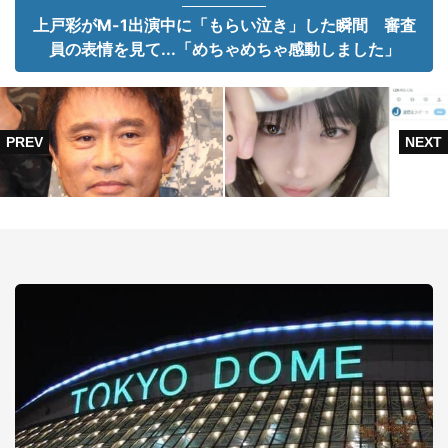
上戸彩がM-1出演中に「もらい泣き」した瞬間 審査
員の表情を見て...「めちゃめちゃ感動しました」