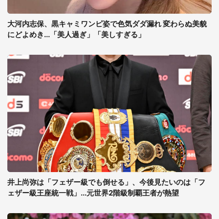
大河内志保、黒キャミワンピ姿で色気ダダ漏れ 変わらぬ美貌
にどよめき...「美人過ぎ」「美しすぎる」
井上尚弥は「フェザー級でも倒せる」、今後見たいのは「フ
ェザー級王座統一戦」...元世界2階級制覇王者が熱望