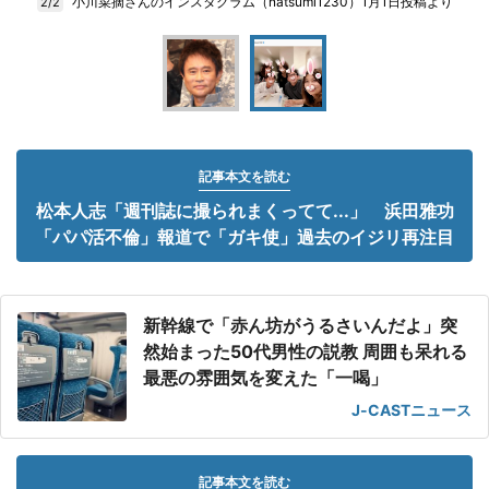
小川菜摘さんのインスタグラム（natsumi1230）1月1日投稿より
2/2
記事本文を読む
松本人志「週刊誌に撮られまくってて...」 浜田雅功
「パパ活不倫」報道で「ガキ使」過去のイジリ再注目
新幹線で「赤ん坊がうるさいんだよ」突
然始まった50代男性の説教 周囲も呆れる
最悪の雰囲気を変えた「一喝」
J-CASTニュース
記事本文を読む