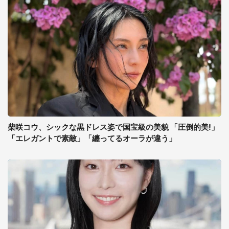
柴咲コウ、シックな黒ドレス姿で国宝級の美貌 「圧倒的美!」
「エレガントで素敵」「纏ってるオーラが違う」