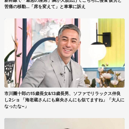
新幹線で「最悪の座席」隣が大股広げてこちらに侵食 疲労と
苦痛の移動...「席を変えて」と車掌に訴え
市川團十郎の15歳長女&13歳長男、ソファでリラックス仲良
し2ショ 「海老蔵さんにも麻央さんにも似てますね」「大人に
なったな~」