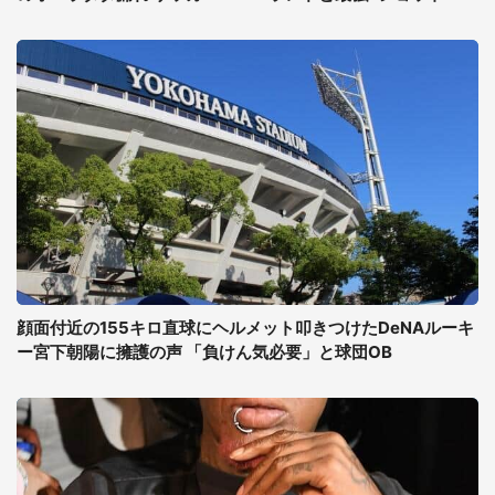
顔面付近の155キロ直球にヘルメット叩きつけたDeNAルーキ
ー宮下朝陽に擁護の声 「負けん気必要」と球団OB