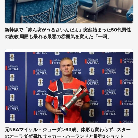
新幹線で「赤ん坊がうるさいんだよ」突然始まった50代男性
の説教 周囲も呆れる最悪の雰囲気を変えた「一喝」
元NBAマイケル・ジョーダン63歳、体形も変わらず...スター
のオーラダダ漏れ サッカー・ハーランドと最強2ショット