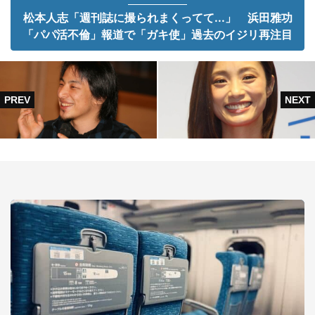
松本人志「週刊誌に撮られまくってて...」 浜田雅功
「パパ活不倫」報道で「ガキ使」過去のイジリ再注目