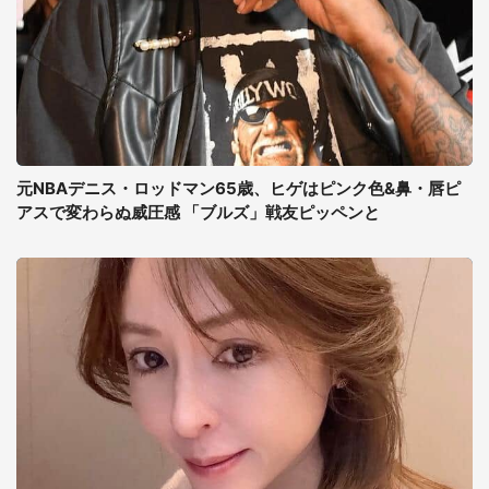
元NBAデニス・ロッドマン65歳、ヒゲはピンク色&鼻・唇ピ
アスで変わらぬ威圧感 「ブルズ」戦友ピッペンと