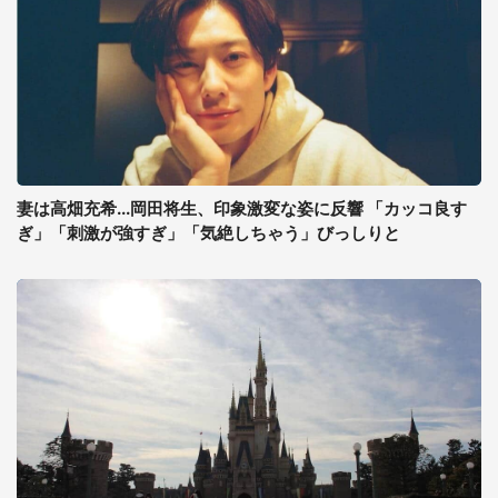
妻は高畑充希...岡田将生、印象激変な姿に反響 「カッコ良す
ぎ」「刺激が強すぎ」「気絶しちゃう」びっしりと