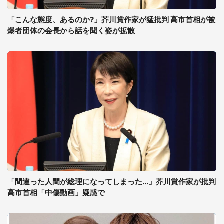
「こんな態度、あるのか?」芥川賞作家が猛批判 高市首相が被
爆者団体の会長から話を聞く姿が拡散
「間違った人間が総理になってしまった...」芥川賞作家が批判
高市首相「中傷動画」疑惑で