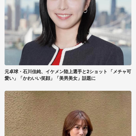
元卓球・石川佳純、イケメン陸上選手と2ショット 「メチャ可
愛い」「かわいい笑顔」「美男美女」話題に