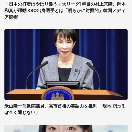
「日本の打者はやはり違う」大リーグ1年目の村上宗隆、岡本
和真が躍動 KBO出身選手とは「明らかに対照的」韓国メディ
ア脱帽
米山隆一前衆院議員、高市首相の英語力を批判 「現地ではほ
ぼ全く通じない」