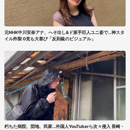
元NHK中川安奈アナ、へそ出し&ド派手巨人ユニ姿で...神スタ
イル炸裂 G党も大喜び「反則級のビジュアル」
朽ちた病院、団地、民家...外国人YouTuberら次々侵入 長崎・