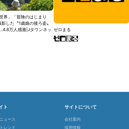
世界」「冒険のはじまり
が撮影した〝1歳娘の後ろ姿〟
ゼロまる
..4.8万人感激|Jタウンネッ
イト
サイトについて
Tニュース
会社案内
Tトレンド
採用情報