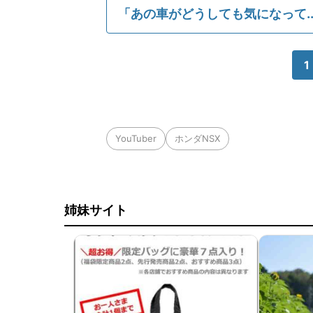
「あの車がどうしても気になって..
1
YouTuber
ホンダNSX
姉妹サイト