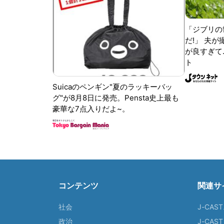
「ジブリの
だ!」 夫
が良すぎて.
ト
Suicaのペンギン"夏のラッキーバッ
グ"が8月8日に発売。Pensta史上最も
豪華な7点入りだよ~。
コンテンツ
関連サ
社会
J-CAS
政治
J-CAS