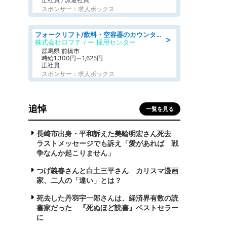
スポンサー：求人ボックス
フォークリフト/飲料・空容器のカウンターフォーク/駒形駅/車11分
＞
株式会社ロフティー 採用センター
群馬県 前橋市
時給1,300円～1,625円
正社員
スポンサー：求人ボックス
追悼
一覧を見る
長崎市出身・平和訴えた美輪明宏さん死去
ラストメッセージでも訴え「愛があれば 戦
争なんか起こりません」
つげ義春さんと白土三平さん カリスマ漫画
家、二人の「違い」とは？
死去した丹羽宇一郎さんは、経済界有数の読
書家だった 『死ぬほど読書』ベストセラー
に