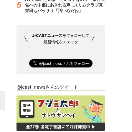
告への中傷にあきれる声...スリムクラブ真
栄田もバッサリ「汚い心だね」
J-CASTニュース
をフォローして
最新情報をチェック
@jcast_newsさんのツイート