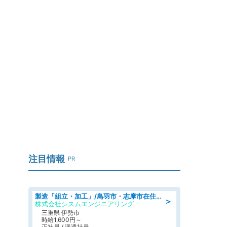
注目情報
PR
製造「組立・加工」/鳥羽市・志摩市在住者も活躍中土日休み 製造サポート
＞
株式会社シスムエンジニアリング
三重県 伊勢市
時給1,600円～
正社員 / 派遣社員