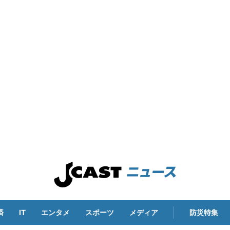
済
IT
エンタメ
スポーツ
メディア
防災特集