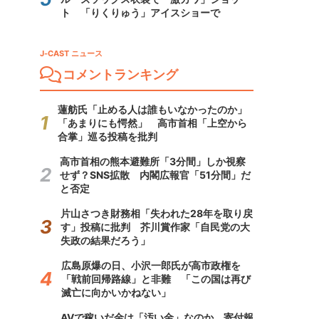
ト 「りくりゅう」アイスショーで
J-CAST ニュース
コメントランキング
蓮舫氏「止める人は誰もいなかったのか」
「あまりにも愕然」 高市首相「上空から
合掌」巡る投稿を批判
高市首相の熊本避難所「3分間」しか視察
せず？SNS拡散 内閣広報官「51分間」だ
と否定
片山さつき財務相「失われた28年を取り戻
す」投稿に批判 芥川賞作家「自民党の大
失政の結果だろう」
広島原爆の日、小沢一郎氏が高市政権を
「戦前回帰路線」と非難 「この国は再び
滅亡に向かいかねない」
AVで稼いだ金は「汚い金」なのか 寄付報