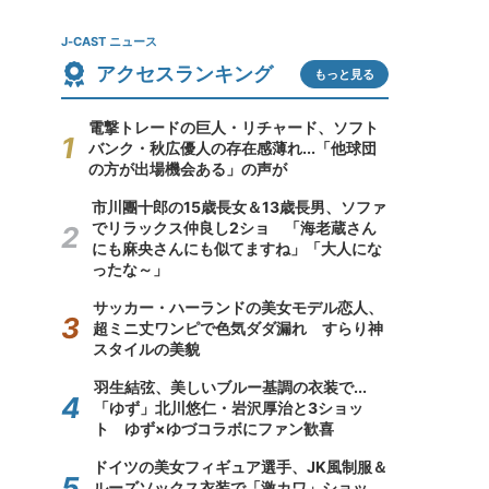
J-CAST ニュース
アクセスランキング
もっと見る
電撃トレードの巨人・リチャード、ソフト
バンク・秋広優人の存在感薄れ...「他球団
の方が出場機会ある」の声が
市川團十郎の15歳長女＆13歳長男、ソファ
でリラックス仲良し2ショ 「海老蔵さん
にも麻央さんにも似てますね」「大人にな
ったな～」
サッカー・ハーランドの美女モデル恋人、
超ミニ丈ワンピで色気ダダ漏れ すらり神
スタイルの美貌
羽生結弦、美しいブルー基調の衣装で...
「ゆず」北川悠仁・岩沢厚治と3ショッ
ト ゆず×ゆづコラボにファン歓喜
ドイツの美女フィギュア選手、JK風制服＆
ルーズソックス衣装で「激カワ」ショッ