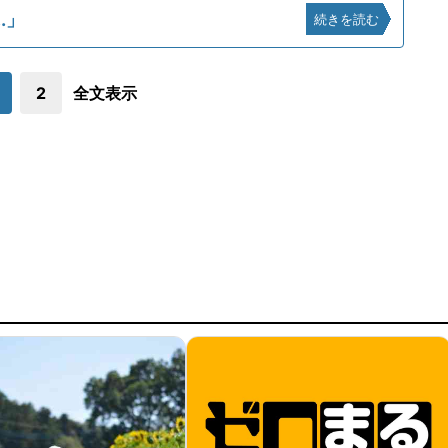
.」
続きを読む
2
全文表示