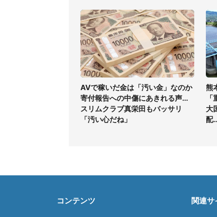
AVで稼いだ金は「汚い金」なのか
熊
寄付報告への中傷にあきれる声...
「
スリムクラブ真栄田もバッサリ
大
「汚い心だね」
配.
コンテンツ
関連サ