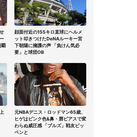
せ
顔面付近の155キロ直球にヘルメ
ー
ット叩きつけたDeNAルーキー宮
制覇
下朝陽に擁護の声 「負けん気必
要」と球団OB
上
元NBAデニス・ロッドマン65歳、
ヒゲはピンク色&鼻・唇ピアスで変
わらぬ威圧感 「ブルズ」戦友ピッ
ペンと