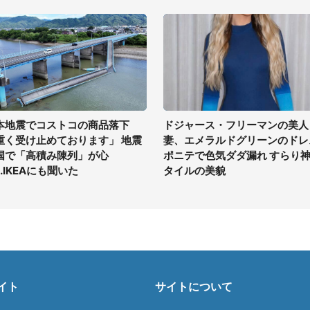
本地震でコストコの商品落下
ドジャース・フリーマンの美人
重く受け止めております」 地震
妻、エメラルドグリーンのドレ
国で「高積み陳列」が心
ポニテで色気ダダ漏れ すらり
..IKEAにも聞いた
タイルの美貌
イト
サイトについて