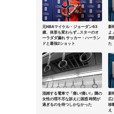
元NBAマイケル・ジョーダン63
新
歳、体形も変わらず...スターのオ
よ
ーラダダ漏れ サッカー・ハーラン
周
ドと最強2ショット
た
混雑する電車で「痛い!痛い!」隣の
新
女性の理不尽な訴えに困惑 時間が
広
過ぎるのを待つしかなかった
移
え