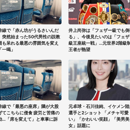
幹線で「赤ん坊がうるさいんだ
井上尚弥は「フェザー級でも倒
」突然始まった50代男性の説教
る」、今後見たいのは「フェザ
囲も呆れる最悪の雰囲気を変え
級王座統一戦」...元世界2階級
「一喝」
王者が熱望
幹線で「最悪の座席」隣が大股
元卓球・石川佳純、イケメン陸
げてこちらに侵食 疲労と苦痛の
選手と2ショット 「メチャ可愛
動...「席を変えて」と車掌に訴
い」「かわいい笑顔」「美男美
女」話題に