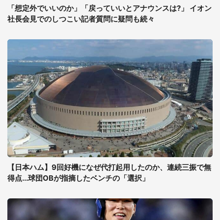
「想定外でいいのか」「戻っていいとアナウンスは?」 イオン
社長会見でのしつこい記者質問に疑問も続々
【日本ハム】9回好機になぜ代打起用したのか、連続三振で無
得点...球団OBが指摘したベンチの「選択」