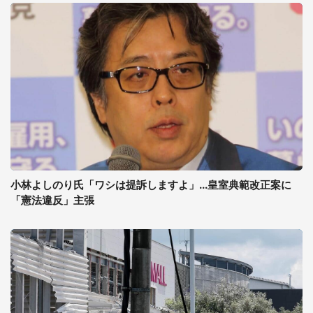
小林よしのり氏「ワシは提訴しますよ」...皇室典範改正案に
「憲法違反」主張