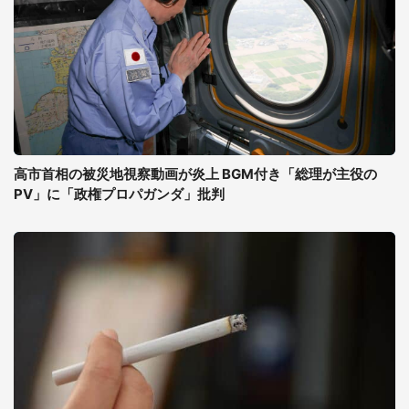
高市首相の被災地視察動画が炎上 BGM付き「総理が主役の
PV」に「政権プロパガンダ」批判