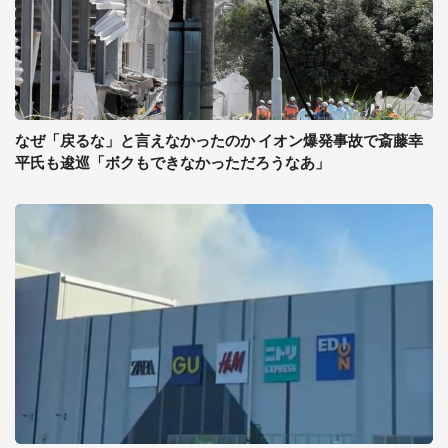
なぜ「戻るな」と言えなかったのか イオン爆発事故で斎藤幸
平氏も逡巡「ボクもできなかっただろうなあ」