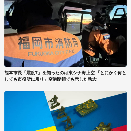
熊本市長「震度7」を知ったのは東シナ海上空 「とにかく何と
しても市役所に戻り」空港閉鎖でも示した執念