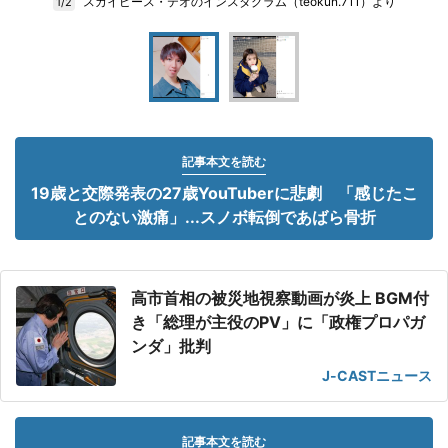
スカイピース・テオのインスタグラム（teokun.711）より
1/2
記事本文を読む
19歳と交際発表の27歳YouTuberに悲劇 「感じたこ
とのない激痛」...スノボ転倒であばら骨折
高市首相の被災地視察動画が炎上 BGM付
き「総理が主役のPV」に「政権プロパガ
ンダ」批判
J-CASTニュース
記事本文を読む