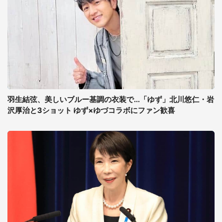
羽生結弦、美しいブルー基調の衣装で...「ゆず」北川悠仁・岩
沢厚治と3ショット ゆず×ゆづコラボにファン歓喜