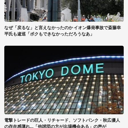
なぜ「戻るな」と言えなかったのか イオン爆発事故で斎藤幸
平氏も逡巡「ボクもできなかっただろうなあ」
電撃トレードの巨人・リチャード、ソフトバンク・秋広優人
の存在感薄れ...「他球団の方が出場機会ある」の声が