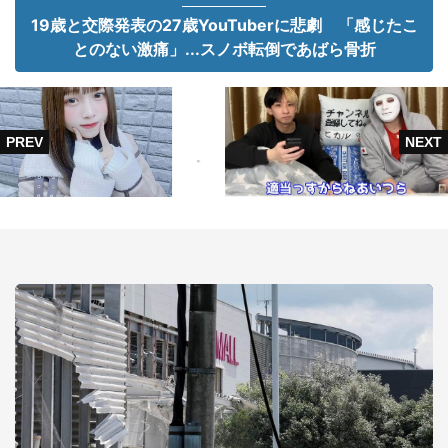
19歳と交際発表の27歳YouTuberに悲劇 「感じたこ
とのない激痛」...スノボ転倒であばら骨折