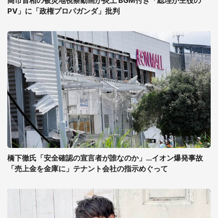
高市首相の被災地視察動画が炎上 BGM付き「総理が主役の
PV」に「政権プロパガンダ」批判
橋下徹氏「安全確認の宣言者が誰なのか」...イオン爆発事故
「売上金を金庫に」テナント会社の指示めぐって