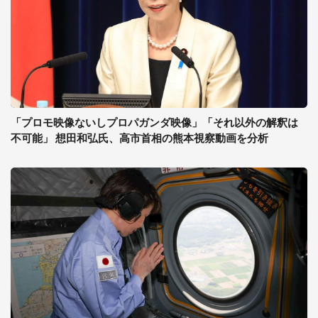
「プロモ映像ないしプロパガンダ映像」「それ以外の解釈は
不可能」 想田和弘氏、高市首相の熊本視察動画を分析