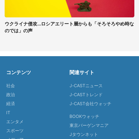
ウクライナ侵攻...ロシアエリート層からも「そろそろやめ時な
のでは」の声
コンテンツ
関連サイト
社会
J-CASTニュース
政治
J-CASTトレンド
経済
J-CAST会社ウォッチ
IT
BOOKウォッチ
エンタメ
東京バーゲンマニア
スポーツ
Jタウンネット