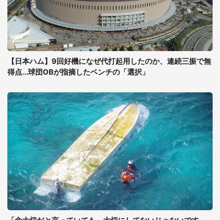
【日本ハム】9回好機になぜ代打起用したのか、連続三振で無
得点...球団OBが指摘したベンチの「選択」