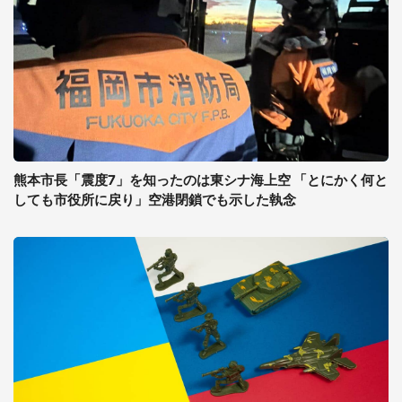
熊本市長「震度7」を知ったのは東シナ海上空 「とにかく何と
しても市役所に戻り」空港閉鎖でも示した執念