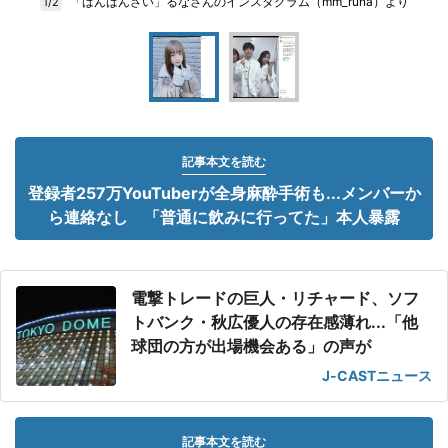
「ばんばんざい」るなさんのインスタグラム（mm_runa）より
1/2
記事本文を読む
登録者257万YouTuberが全身麻酔手術も...メンバーか
ら連絡なし 「普通に飲みに行ってた」本人暴露
電撃トレードの巨人・リチャード、ソフ
トバンク・秋広優人の存在感薄れ...「他
球団の方が出場機会ある」の声が
J-CASTニュース
記事本文を読む