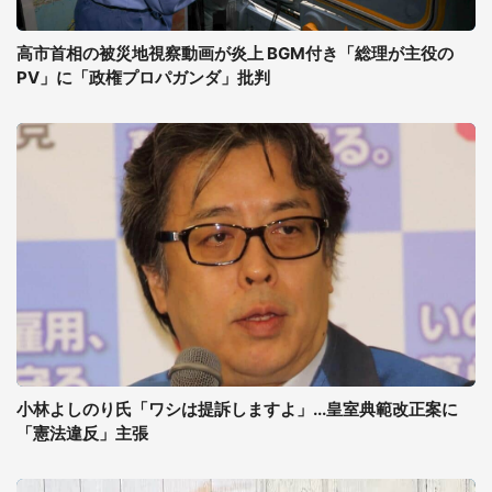
高市首相の被災地視察動画が炎上 BGM付き「総理が主役の
PV」に「政権プロパガンダ」批判
小林よしのり氏「ワシは提訴しますよ」...皇室典範改正案に
「憲法違反」主張