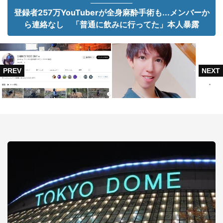
登録者257万YouTuberが全身麻酔手術も...メンバーか
ら連絡なし 「普通に飲みに行ってた」本人暴露