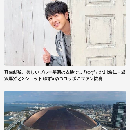
羽生結弦、美しいブルー基調の衣装で...「ゆず」北川悠仁・岩
沢厚治と3ショット ゆず×ゆづコラボにファン歓喜