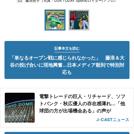
藤浪投手（写真：USA TODAY Sports/ロイター/アフロ）
1/2
記事本文を読む
「単なるオープン戦に感じられなかった」 藤浪＆大
谷の投げ合いに現地興奮...日本メディア殺到で特別対
応も
電撃トレードの巨人・リチャード、ソフ
トバンク・秋広優人の存在感薄れ...「他
球団の方が出場機会ある」の声が
J-CASTニュース