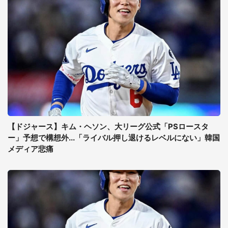
【ドジャース】キム・ヘソン、大リーグ公式「PSロースタ
ー」予想で構想外...「ライバル押し退けるレベルにない」韓国
メディア悲痛