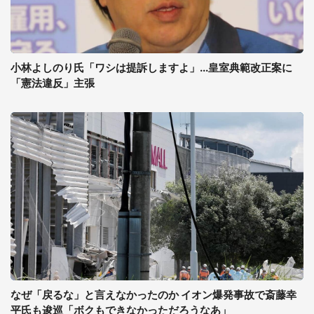
小林よしのり氏「ワシは提訴しますよ」...皇室典範改正案に
「憲法違反」主張
なぜ「戻るな」と言えなかったのか イオン爆発事故で斎藤幸
平氏も逡巡「ボクもできなかっただろうなあ」