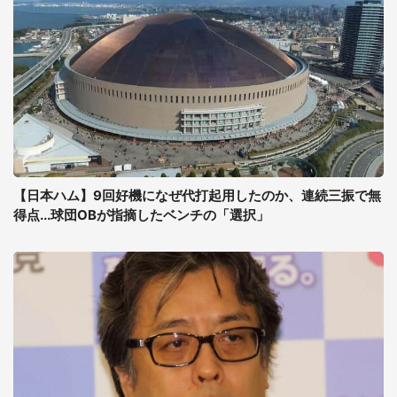
【日本ハム】9回好機になぜ代打起用したのか、連続三振で無
得点...球団OBが指摘したベンチの「選択」