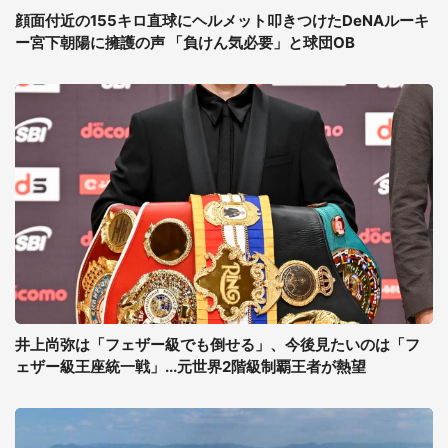
顔面付近の155キロ直球にヘルメット叩きつけたDeNAルーキ
ー宮下朝陽に擁護の声 「負けん気必要」と球団OB
井上尚弥は「フェザー級でも倒せる」、今後見たいのは「フ
ェザー級王座統一戦」...元世界2階級制覇王者が熱望