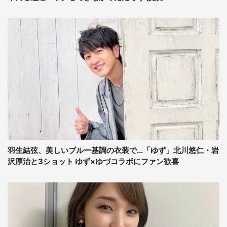
羽生結弦、美しいブルー基調の衣装で...「ゆず」北川悠仁・岩
沢厚治と3ショット ゆず×ゆづコラボにファン歓喜