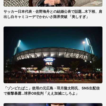
サッカー日本代表・佐野海舟との結婚公表で話題...木下桜、肩
出し白キャミコーデでかわいさ限界突破 「美しすぎ」
「ゾンビたばこ」使用の元広島・羽月隆太郎氏、SNS生配信
で衝撃暴露...球界OB批判「ええ加減にしろよ」