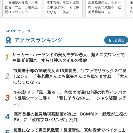
「異物使用疑惑」元韓
熊本市長、相次ぐ余震
広島原爆の日、小沢一
張
国セーブ王、出場停止
に本音ぽつり「もう嫌
郎氏が高市政権を「戦
ォ
明けマウンドで...
だなぁ」 被災...
前回帰路線」と...
気
J-CAST ニュース
アクセスランキング
もっと見る
サッカー・ハーランドの美女モデル恋人、超ミニ丈ワンピで
色気ダダ漏れ すらり神スタイルの美貌
市川團十郎の15歳長女＆13歳長男、ソファでリラックス仲良
し2ショ 「海老蔵さんにも麻央さんにも似てますね」「大人
になったな～」
NHK朝ドラ「風、薫る」、色気ダダ漏れ俳優の強烈インパク
ト登場シーンに沸く 「苦しそうなのに」「シャツ姿艶っぽ
い」
高市首相の被災地視察動画が炎上 BGM付き「総理が主役の
PV」に「政権プロパガンダ」批判
短髪になって雰囲気激変！長瀬智也、真剣表情でバイクにま