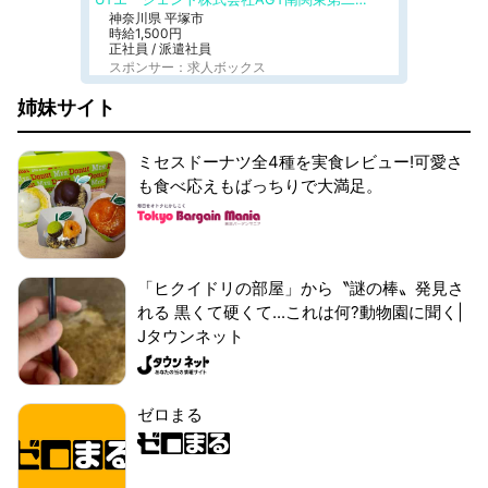
神奈川県 平塚市
時給1,500円
正社員 / 派遣社員
スポンサー：求人ボックス
姉妹サイト
ミセスドーナツ全4種を実食レビュー!可愛さ
も食べ応えもばっちりで大満足。
「ヒクイドリの部屋」から〝謎の棒〟発見さ
れる 黒くて硬くて...これは何?動物園に聞く|
Jタウンネット
ゼロまる