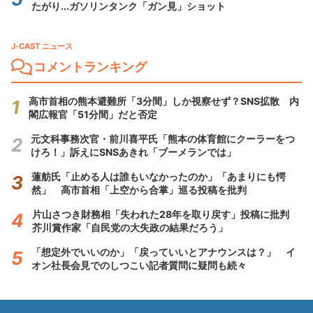
たがり...ガソリンタンク「ガン見」ショット
J-CAST ニュース
コメントランキング
高市首相の熊本避難所「3分間」しか視察せず？SNS拡散 内
閣広報官「51分間」だと否定
元文科事務次官・前川喜平氏「熊本の体育館にクーラーをつ
けろ！」訴えにSNSあきれ「ブーメランでは」
蓮舫氏「止める人は誰もいなかったのか」「あまりにも愕
然」 高市首相「上空から合掌」巡る投稿を批判
片山さつき財務相「失われた28年を取り戻す」投稿に批判
芥川賞作家「自民党の大失政の結果だろう」
「想定外でいいのか」「戻っていいとアナウンスは？」 イ
オン社長会見でのしつこい記者質問に疑問も続々