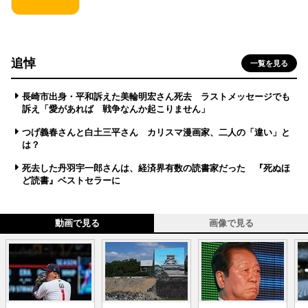
追悼
一覧を見る
長崎市出身・平和訴えた美輪明宏さん死去 ラストメッセージでも
訴え「愛があれば 戦争なんか起こりません」
つげ義春さんと白土三平さん カリスマ漫画家、二人の「違い」と
は？
死去した丹羽宇一郎さんは、経済界有数の読書家だった 『死ぬほ
ど読書』ベストセラーに
動画で見る
画像で見る