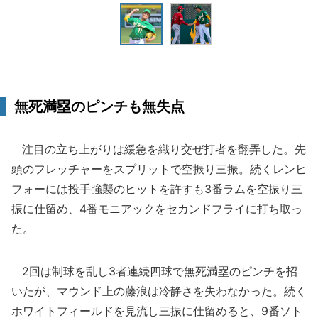
無死満塁のピンチも無失点
注目の立ち上がりは緩急を織り交ぜ打者を翻弄した。先
頭のフレッチャーをスプリットで空振り三振。続くレンヒ
フォーには投手強襲のヒットを許すも3番ラムを空振り三
振に仕留め、4番モニアックをセカンドフライに打ち取っ
た。
2回は制球を乱し3者連続四球で無死満塁のピンチを招
いたが、マウンド上の藤浪は冷静さを失わなかった。続く
ホワイトフィールドを見流し三振に仕留めると、9番ソト