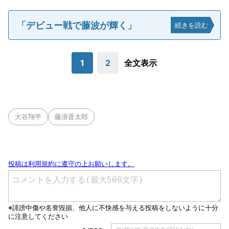
「デビュー戦で藤波が輝く」
続きを読む
1
2
全文表示
大谷翔平
藤浪晋太郎