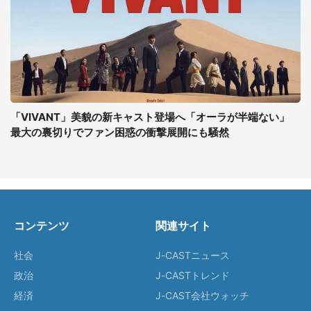
「VIVANT」美貌の新キャスト登場へ「オーラが半端ない」
最大の裏切りでファン困惑の衝撃展開にも騒然
コンテンツ
関連サイト
社会
J-CASTニュース
政治
J-CASTトレンド
経済
J-CAST会社ウォッチ