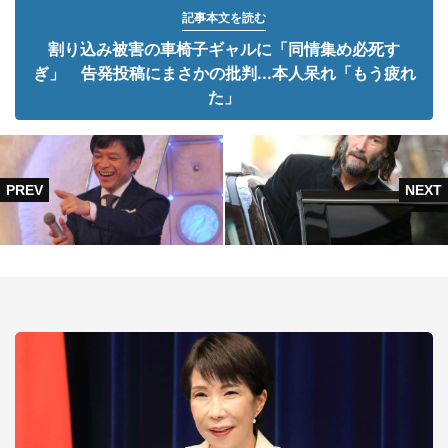
記事本文を読む
割り込み被害の車椅子ギャルに「同情集め必死す
ぎ」 告発投稿にまさかの批判...本人呆れ「もう疲れ
た」