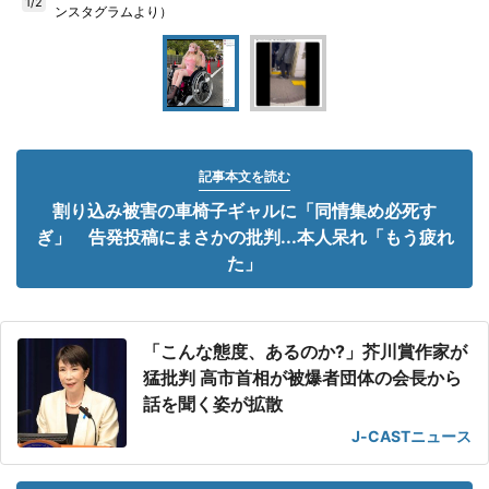
1/2
ンスタグラムより）
記事本文を読む
割り込み被害の車椅子ギャルに「同情集め必死す
ぎ」 告発投稿にまさかの批判...本人呆れ「もう疲れ
た」
「こんな態度、あるのか?」芥川賞作家が
猛批判 高市首相が被爆者団体の会長から
話を聞く姿が拡散
J-CASTニュース