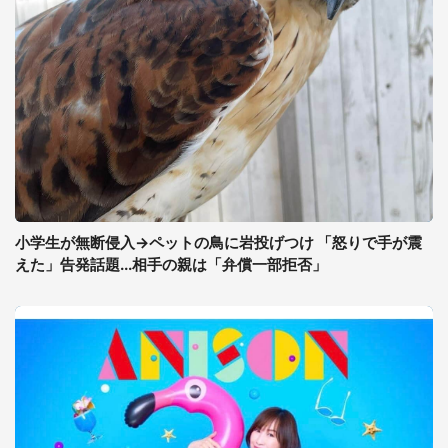
小学生が無断侵入→ペットの鳥に岩投げつけ 「怒りで手が震
えた」告発話題...相手の親は「弁償一部拒否」