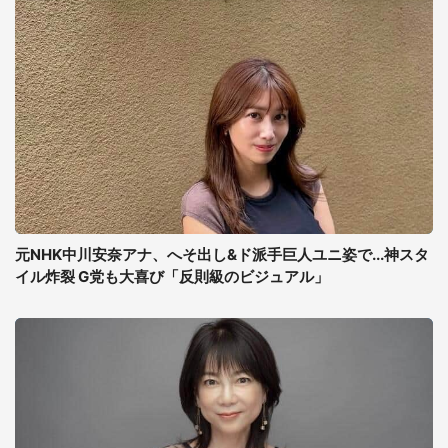
元NHK中川安奈アナ、へそ出し&ド派手巨人ユニ姿で...神スタ
イル炸裂 G党も大喜び「反則級のビジュアル」