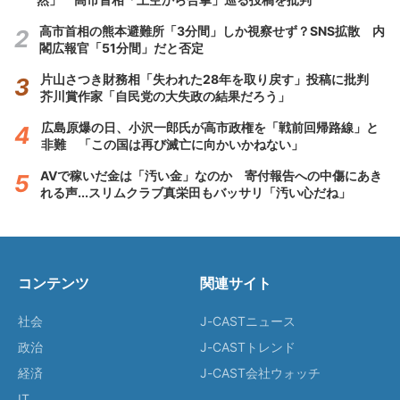
高市首相の熊本避難所「3分間」しか視察せず？SNS拡散 内
閣広報官「51分間」だと否定
片山さつき財務相「失われた28年を取り戻す」投稿に批判
芥川賞作家「自民党の大失政の結果だろう」
広島原爆の日、小沢一郎氏が高市政権を「戦前回帰路線」と
非難 「この国は再び滅亡に向かいかねない」
AVで稼いだ金は「汚い金」なのか 寄付報告への中傷にあき
れる声...スリムクラブ真栄田もバッサリ「汚い心だね」
コンテンツ
関連サイト
社会
J-CASTニュース
政治
J-CASTトレンド
経済
J-CAST会社ウォッチ
IT