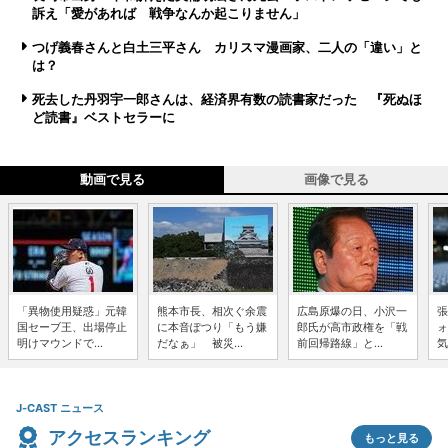
訴え「愛があれば 戦争なんか起こりません」
つげ義春さんと白土三平さん カリスマ漫画家、二人の「違い」と
は？
死去した丹羽宇一郎さんは、経済界有数の読書家だった 『死ぬほ
ど読書』ベストセラーに
動画で見る
画像で見る
「異物使用疑惑」元韓
熊本市長、相次ぐ余震
広島原爆の日、小沢一
張
国セーブ王、出場停止
に本音ぽつり「もう嫌
郎氏が高市政権を「戦
ォ
明けマウンドで...
だなぁ」 被災...
前回帰路線」と...
気
J-CAST ニュース
アクセスランキング
もっと見る