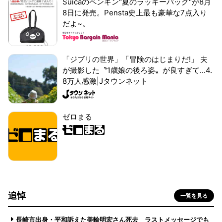
Suicaのペンギン"夏のラッキーバッグ"が8月
8日に発売。Pensta史上最も豪華な7点入り
だよ~。
「ジブリの世界」「冒険のはじまりだ!」 夫
が撮影した〝1歳娘の後ろ姿〟が良すぎて...4.
8万人感激|Jタウンネット
ゼロまる
追悼
一覧を見る
長崎市出身・平和訴えた美輪明宏さん死去 ラストメッセージでも