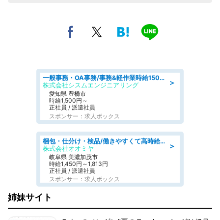
一般事務・OA事務/事務&軽作業時給1500円土日祝休み各種社保完備
＞
株式会社シスムエンジニアリング
愛知県 豊橋市
時給1,500円～
正社員 / 派遣社員
スポンサー：求人ボックス
梱包・仕分け・検品/働きやすくて高時給の仕分け作業長期休暇充実/残業なし
＞
株式会社オオミヤ
岐阜県 美濃加茂市
時給1,450円～1,813円
正社員 / 派遣社員
スポンサー：求人ボックス
姉妹サイト