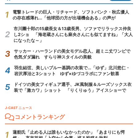
電撃トレードの巨人・リチャード、ソフトバンク・秋広優人
の存在感薄れ...「他球団の方が出場機会ある」の声が
市川團十郎の15歳長女＆13歳長男、ソファでリラックス仲良
し2ショ 「海老蔵さんにも麻央さんにも似てますね」「大人
になったな～」
サッカー・ハーランドの美女モデル恋人、超ミニ丈ワンピで
色気ダダ漏れ すらり神スタイルの美貌
羽生結弦、美しいブルー基調の衣装で...「ゆず」北川悠仁・
岩沢厚治と3ショット ゆず×ゆづコラボにファン歓喜
ドイツの美女フィギュア選手、JK風制服＆ルーズソックス衣
装で「激カワ」ショット 「りくりゅう」アイスショーで
J-CAST ニュース
コメントランキング
蓮舫氏「止める人は誰もいなかったのか」「あまりにも愕
然」 高市首相「上空から合掌」巡る投稿を批判