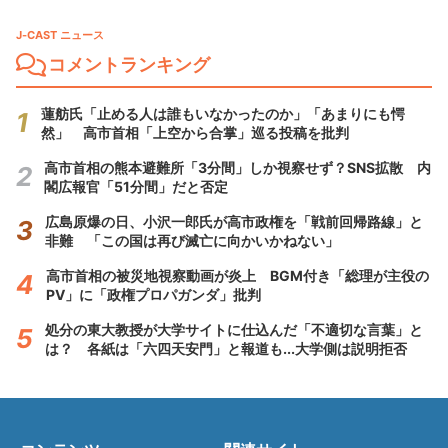
J-CAST ニュース
コメントランキング
蓮舫氏「止める人は誰もいなかったのか」「あまりにも愕
然」 高市首相「上空から合掌」巡る投稿を批判
高市首相の熊本避難所「3分間」しか視察せず？SNS拡散 内
閣広報官「51分間」だと否定
広島原爆の日、小沢一郎氏が高市政権を「戦前回帰路線」と
非難 「この国は再び滅亡に向かいかねない」
高市首相の被災地視察動画が炎上 BGM付き「総理が主役の
PV」に「政権プロパガンダ」批判
処分の東大教授が大学サイトに仕込んだ「不適切な言葉」と
は？ 各紙は「六四天安門」と報道も...大学側は説明拒否