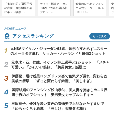
「鬼滅の刃」禰豆子役
ナイツ・塙宣之、You
解散のレペゼンフォッ
女
の声優・鬼頭明里の姿
Tuberヒカルの落語家
クス元リーダー・DJ S
利
にネット騒然 ...
デビュー...
HACHO...
ッ
J-CAST ニュース
アクセスランキング
もっと見る
元NBAマイケル・ジョーダン63歳、体形も変わらず...スター
のオーラダダ漏れ サッカー・ハーランドと最強2ショット
元卓球・石川佳純、イケメン陸上選手と2ショット 「メチャ
可愛い」「かわいい笑顔」「美男美女」話題に
伊藤蘭、透け感黒ロングドレス姿で色気ダダ漏れ...変わらぬ
美貌の衝撃 「ずっと変わらず綺麗」「美しすぎ」
国際結婚のフェンシング松山恭助、美人妻を抱きしめ...世界
選手権のオフショット 美男美女カップルにドキっ
三田寛子、優雅な淡い黄色の着物姿で上品なたたずまいで
「めちゃくちゃ綺麗」「涼しげ」美貌ダダ漏れ