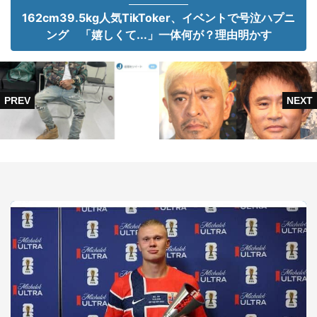
162cm39.5kg人気TikToker、イベントで号泣ハプニ
ング 「嬉しくて...」一体何が？理由明かす