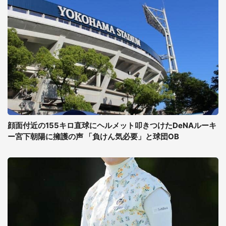
顔面付近の155キロ直球にヘルメット叩きつけたDeNAルーキ
ー宮下朝陽に擁護の声 「負けん気必要」と球団OB