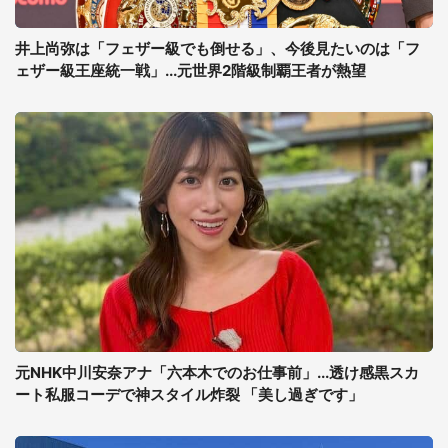
井上尚弥は「フェザー級でも倒せる」、今後見たいのは「フ
ェザー級王座統一戦」...元世界2階級制覇王者が熱望
元NHK中川安奈アナ「六本木でのお仕事前」...透け感黒スカ
ート私服コーデで神スタイル炸裂 「美し過ぎです」