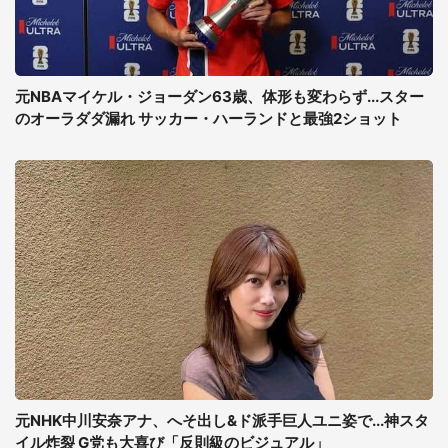
元NBAマイケル・ジョーダン63歳、体形も変わらず...スター
のオーラダダ漏れ サッカー・ハーランドと最強2ショット
元NHK中川安奈アナ、へそ出し&ド派手巨人ユニ姿で...神スタ
イル炸裂 G党も大喜び「反則級のビジュアル」