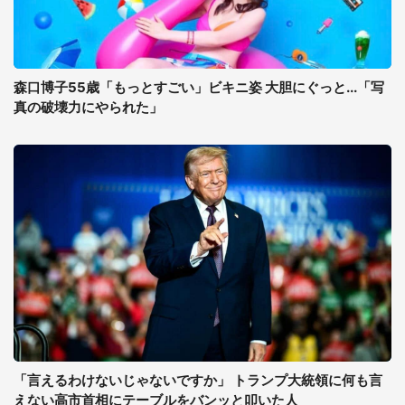
森口博子55歳「もっとすごい」ビキニ姿 大胆にぐっと...「写
真の破壊力にやられた」
「言えるわけないじゃないですか」 トランプ大統領に何も言
えない高市首相にテーブルをバンッと叩いた人