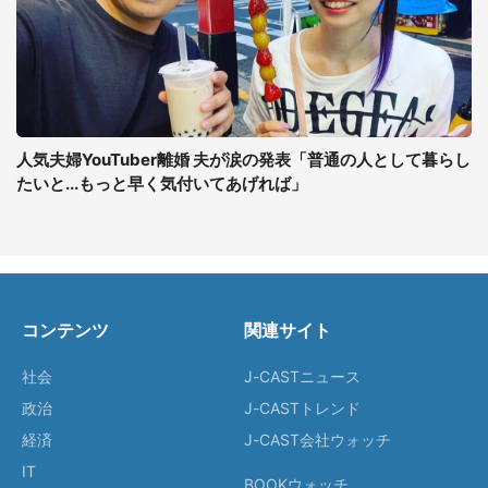
人気夫婦YouTuber離婚 夫が涙の発表「普通の人として暮らし
たいと...もっと早く気付いてあげれば」
コンテンツ
関連サイト
社会
J-CASTニュース
政治
J-CASTトレンド
経済
J-CAST会社ウォッチ
IT
BOOKウォッチ