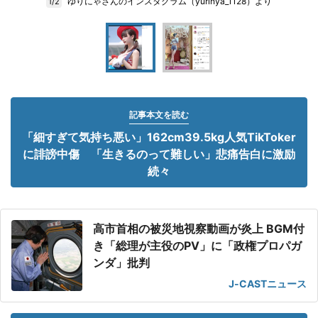
ゆりにゃさんのインスタグラム（yurinya_1128）より
1/2
記事本文を読む
「細すぎて気持ち悪い」162cm39.5kg人気TikToker
に誹謗中傷 「生きるのって難しい」悲痛告白に激励
続々
高市首相の被災地視察動画が炎上 BGM付
き「総理が主役のPV」に「政権プロパガ
ンダ」批判
J-CASTニュース