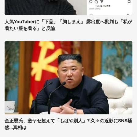
人気YouTuberに「下品」「胸しまえ」 露出度へ批判も「私が
着たい服を着る」と反論
金正恩氏、激ヤセ超えて「もはや別人」? 久々の近影にSNS騒
然...真相は