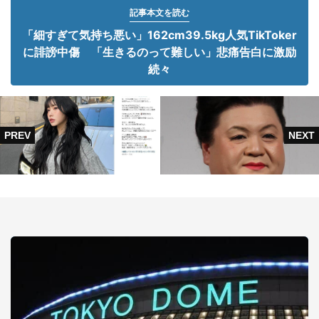
記事本文を読む
「細すぎて気持ち悪い」162cm39.5kg人気TikToker
に誹謗中傷 「生きるのって難しい」悲痛告白に激励
続々