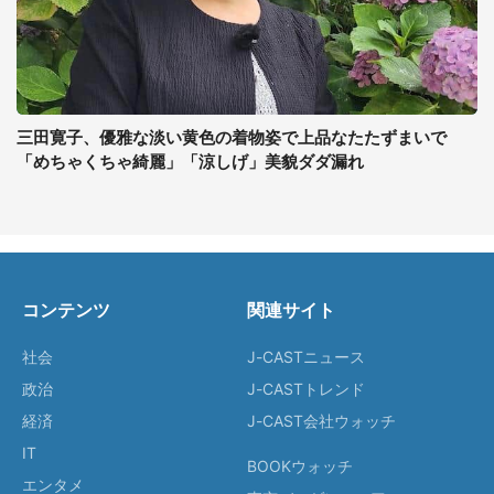
三田寛子、優雅な淡い黄色の着物姿で上品なたたずまいで
「めちゃくちゃ綺麗」「涼しげ」美貌ダダ漏れ
コンテンツ
関連サイト
社会
J-CASTニュース
政治
J-CASTトレンド
経済
J-CAST会社ウォッチ
IT
BOOKウォッチ
エンタメ