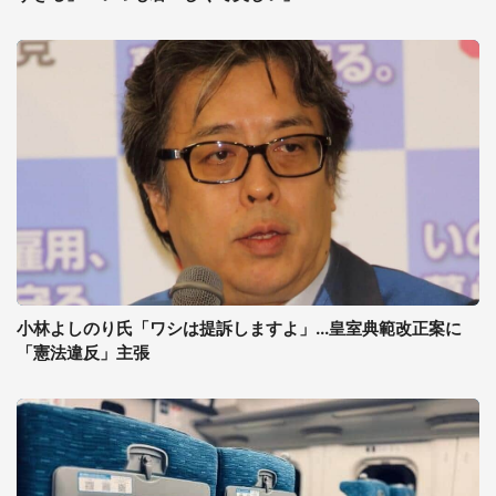
小林よしのり氏「ワシは提訴しますよ」...皇室典範改正案に
「憲法違反」主張