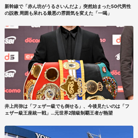
新幹線で「赤ん坊がうるさいんだよ」突然始まった50代男性
の説教 周囲も呆れる最悪の雰囲気を変えた「一喝」
井上尚弥は「フェザー級でも倒せる」、今後見たいのは「フ
ェザー級王座統一戦」...元世界2階級制覇王者が熱望