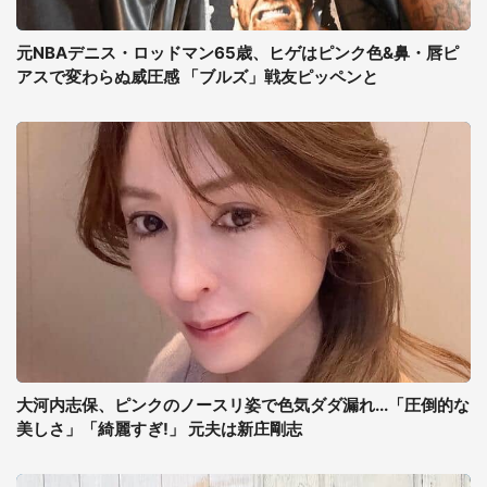
元NBAデニス・ロッドマン65歳、ヒゲはピンク色&鼻・唇ピ
アスで変わらぬ威圧感 「ブルズ」戦友ピッペンと
大河内志保、ピンクのノースリ姿で色気ダダ漏れ...「圧倒的な
美しさ」「綺麗すぎ!」 元夫は新庄剛志