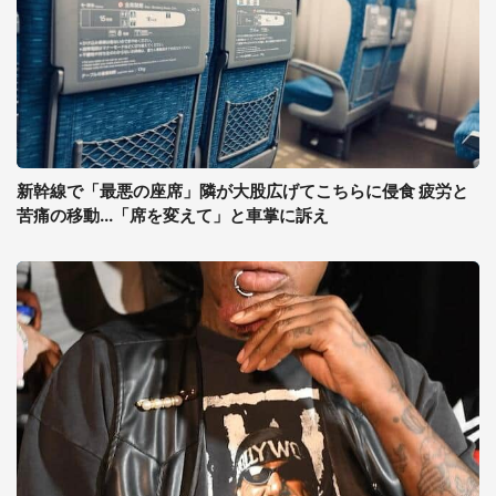
新幹線で「最悪の座席」隣が大股広げてこちらに侵食 疲労と
苦痛の移動...「席を変えて」と車掌に訴え