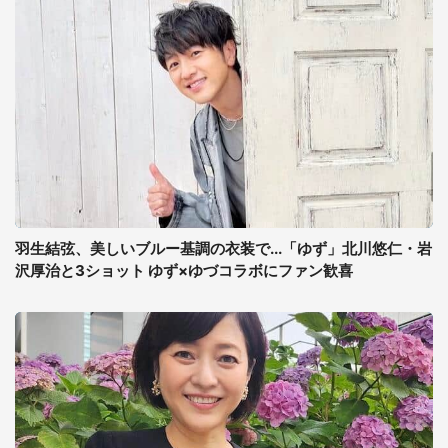
羽生結弦、美しいブルー基調の衣装で...「ゆず」北川悠仁・岩
沢厚治と3ショット ゆず×ゆづコラボにファン歓喜