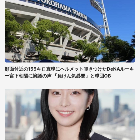
顔面付近の155キロ直球にヘルメット叩きつけたDeNAルーキ
ー宮下朝陽に擁護の声 「負けん気必要」と球団OB