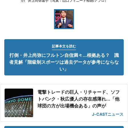
井上尚弥選手（写真：山口フィニート裕朗/アフロ）
1/1
記事本文を読む
打倒・井上尚弥にフルトン自信満々...根拠ある？ 識
者見解「階級制スポーツは過去データが参考にならな
い」
電撃トレードの巨人・リチャード、ソフ
トバンク・秋広優人の存在感薄れ...「他
球団の方が出場機会ある」の声が
J-CASTニュース