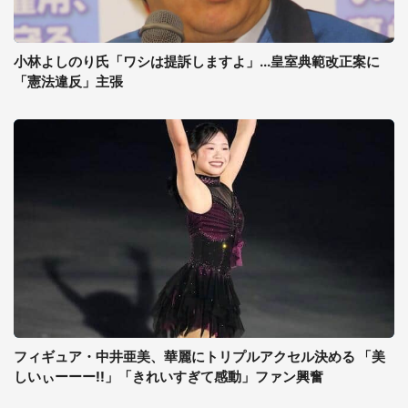
小林よしのり氏「ワシは提訴しますよ」...皇室典範改正案に
「憲法違反」主張
フィギュア・中井亜美、華麗にトリプルアクセル決める 「美
しいぃーーー!!」「きれいすぎて感動」ファン興奮