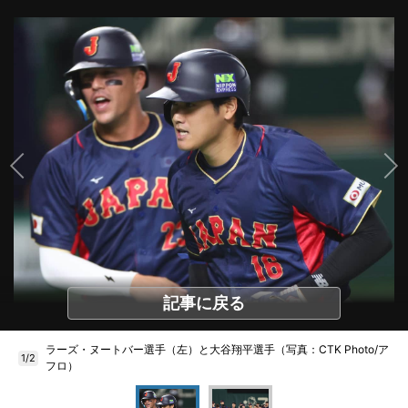
記事に戻る
ラーズ・ヌートバー選手（左）と大谷翔平選手（写真：CTK Photo/ア
1/2
フロ）