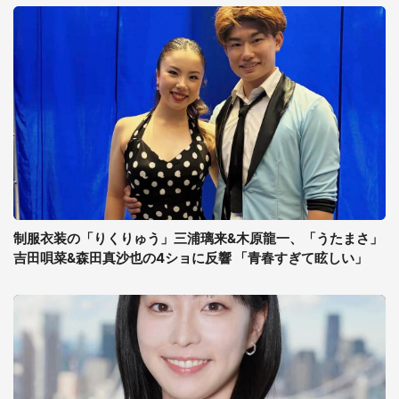
制服衣装の「りくりゅう」三浦璃来&木原龍一、「うたまさ」
吉田唄菜&森田真沙也の4ショに反響 「青春すぎて眩しい」