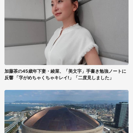
加藤茶の45歳年下妻・綾菜、「美文字」手書き勉強ノートに
反響 「字がめちゃくちゃキレイ!」「二度見しました」