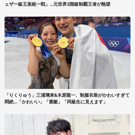
ェザー級王座統一戦」...元世界2階級制覇王者が熱望
「りくりゅう」三浦璃来&木原龍一、制服衣装がかわいすぎて
悶絶...「かわいい」「素敵」「同級生に見えます」