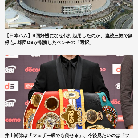
【日本ハム】9回好機になぜ代打起用したのか、連続三振で無
得点...球団OBが指摘したベンチの「選択」
井上尚弥は「フェザー級でも倒せる」、今後見たいのは「フ