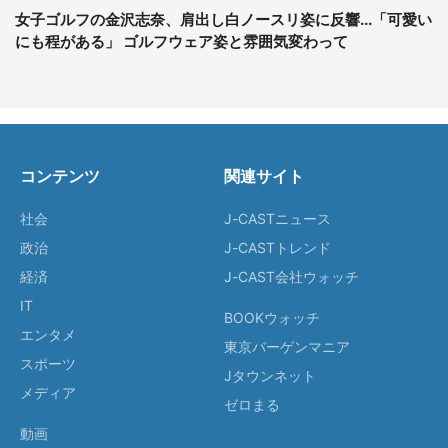
女子ゴルフの金沢志奈、肩出し白ノースリ姿に反響...「可愛い
にも程がある」 ゴルフウェア姿と雰囲気変わって
コンテンツ
関連サイト
社会
J-CASTニュース
政治
J-CASTトレンド
経済
J-CAST会社ウォッチ
IT
BOOKウォッチ
エンタメ
東京バーゲンマニア
スポーツ
Jタウンネット
メディア
ゼロまる
動画