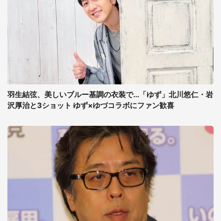
羽生結弦、美しいブルー基調の衣装で...「ゆず」北川悠仁・岩
沢厚治と3ショット ゆず×ゆづコラボにファン歓喜