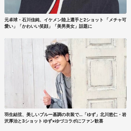
元卓球・石川佳純、イケメン陸上選手と2ショット 「メチャ可
愛い」「かわいい笑顔」「美男美女」話題に
羽生結弦、美しいブルー基調の衣装で...「ゆず」北川悠仁・岩
沢厚治と3ショット ゆず×ゆづコラボにファン歓喜