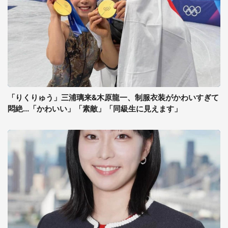
「りくりゅう」三浦璃来&木原龍一、制服衣装がかわいすぎて
悶絶...「かわいい」「素敵」「同級生に見えます」