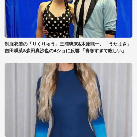
制服衣装の「りくりゅう」三浦璃来&木原龍一、「うたまさ」
吉田唄菜&森田真沙也の4ショに反響 「青春すぎて眩しい」