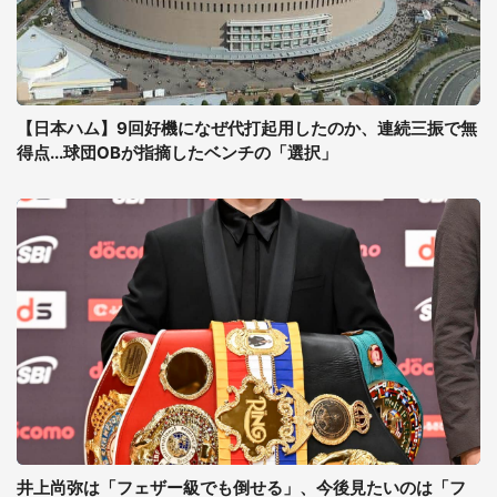
【日本ハム】9回好機になぜ代打起用したのか、連続三振で無
得点...球団OBが指摘したベンチの「選択」
井上尚弥は「フェザー級でも倒せる」、今後見たいのは「フ