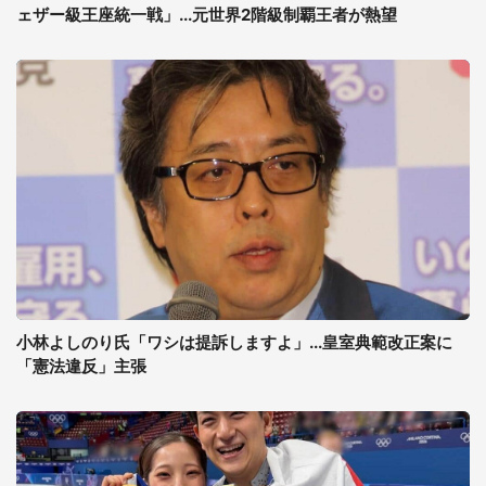
ェザー級王座統一戦」...元世界2階級制覇王者が熱望
小林よしのり氏「ワシは提訴しますよ」...皇室典範改正案に
「憲法違反」主張