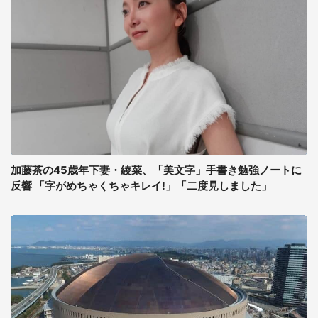
加藤茶の45歳年下妻・綾菜、「美文字」手書き勉強ノートに
反響 「字がめちゃくちゃキレイ!」「二度見しました」