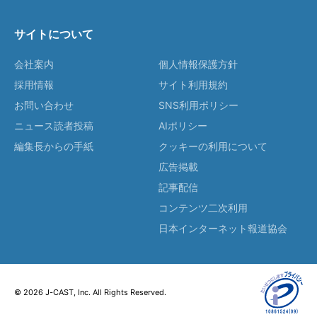
サイトについて
会社案内
個人情報保護方針
採用情報
サイト利用規約
お問い合わせ
SNS利用ポリシー
ニュース読者投稿
AIポリシー
編集長からの手紙
クッキーの利用について
広告掲載
記事配信
コンテンツ二次利用
日本インターネット報道協会
© 2026 J-CAST, Inc. All Rights Reserved.