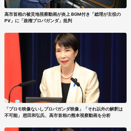
高市首相の被災地視察動画が炎上 BGM付き「総理が主役の
PV」に「政権プロパガンダ」批判
「プロモ映像ないしプロパガンダ映像」「それ以外の解釈は
不可能」 想田和弘氏、高市首相の熊本視察動画を分析