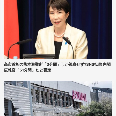
高市首相の熊本避難所「3分間」しか視察せず?SNS拡散 内閣
広報官「51分間」だと否定