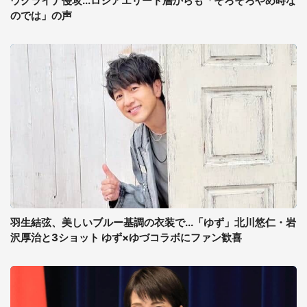
ウクライナ侵攻...ロシアエリート層からも「そろそろやめ時な
のでは」の声
羽生結弦、美しいブルー基調の衣装で...「ゆず」北川悠仁・岩
沢厚治と3ショット ゆず×ゆづコラボにファン歓喜