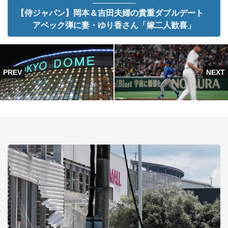
【侍ジャパン】岡本＆吉田夫婦の貴重ダブルデート
アベック弾に妻・ゆり香さん「嫁二人歓喜」