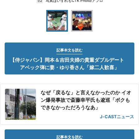
写真はいずれもCTK Photo/アフロ
1/2
記事本文を読む
【侍ジャパン】岡本＆吉田夫婦の貴重ダブルデート
アベック弾に妻・ゆり香さん「嫁二人歓喜」
なぜ「戻るな」と言えなかったのか イオ
ン爆発事故で斎藤幸平氏も逡巡「ボクも
できなかっただろうなあ」
J-CASTニュース
記事本文を読む