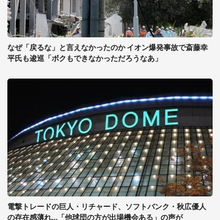
なぜ「戻るな」と言えなかったのか イオン爆発事故で斎藤幸
平氏も逡巡「ボクもできなかっただろうなあ」
電撃トレードの巨人・リチャード、ソフトバンク・秋広優人
の存在感薄れ...「他球団の方が出場機会ある」の声が