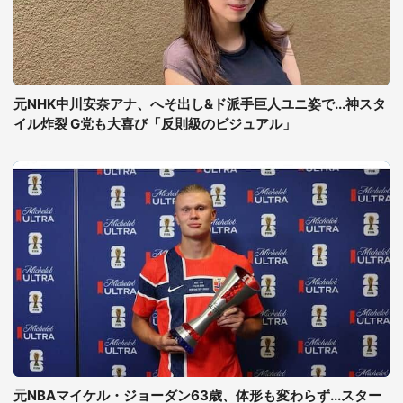
元NHK中川安奈アナ、へそ出し&ド派手巨人ユニ姿で...神スタ
イル炸裂 G党も大喜び「反則級のビジュアル」
元NBAマイケル・ジョーダン63歳、体形も変わらず...スター