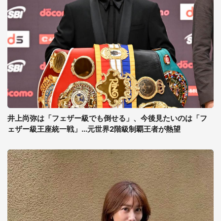
井上尚弥は「フェザー級でも倒せる」、今後見たいのは「フ
ェザー級王座統一戦」...元世界2階級制覇王者が熱望