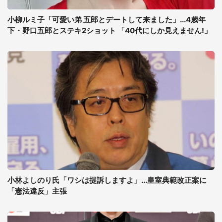
小柳ルミ子「可愛い弟 五郎とデートして来ました」...4歳年
下・野口五郎とステキ2ショット 「40代にしか見えません!」
小林よしのり氏「ワシは提訴しますよ」...皇室典範改正案に
「憲法違反」主張