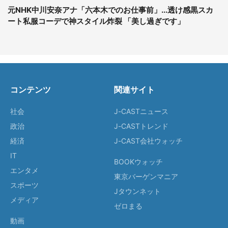
元NHK中川安奈アナ「六本木でのお仕事前」...透け感黒スカ
ート私服コーデで神スタイル炸裂 「美し過ぎです」
コンテンツ
関連サイト
社会
J-CASTニュース
政治
J-CASTトレンド
経済
J-CAST会社ウォッチ
IT
BOOKウォッチ
エンタメ
東京バーゲンマニア
スポーツ
Jタウンネット
メディア
ゼロまる
動画