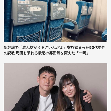
新幹線で「赤ん坊がうるさいんだよ」突然始まった50代男性
の説教 周囲も呆れる最悪の雰囲気を変えた「一喝」