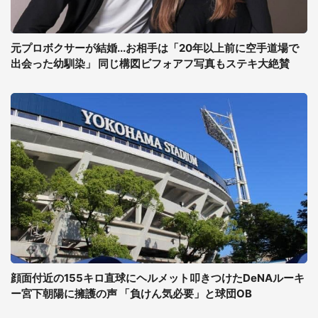
元プロボクサーが結婚...お相手は「20年以上前に空手道場で
出会った幼馴染」 同じ構図ビフォアフ写真もステキ大絶賛
顔面付近の155キロ直球にヘルメット叩きつけたDeNAルーキ
ー宮下朝陽に擁護の声 「負けん気必要」と球団OB