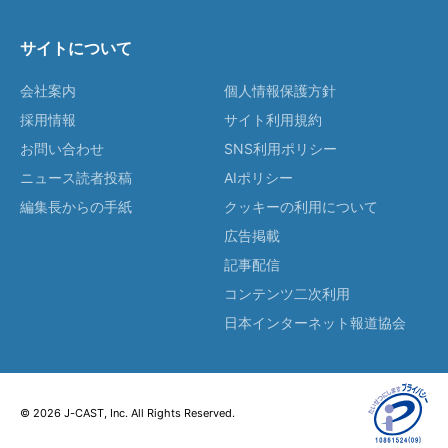
サイトについて
会社案内
個人情報保護方針
採用情報
サイト利用規約
お問い合わせ
SNS利用ポリシー
ニュース読者投稿
AIポリシー
編集長からの手紙
クッキーの利用について
広告掲載
記事配信
コンテンツ二次利用
日本インターネット報道協会
© 2026 J-CAST, Inc. All Rights Reserved.