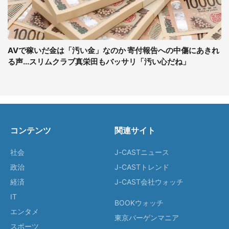
AVで稼いだ金は「汚い金」なのか 寄付報告への中傷にあきれ
る声...スリムクラブ真栄田もバッサリ「汚い心だね」
コンテンツ
関連サイト
社会
J-CASTニュース
政治
J-CASTトレンド
経済
J-CAST会社ウォッチ
IT
BOOKウォッチ
エンタメ
東京バーゲンマニア
スポーツ