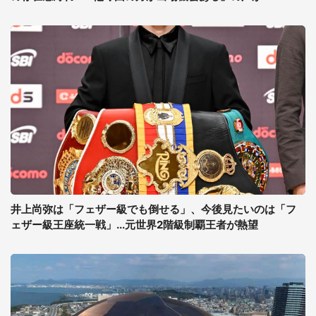
井上尚弥は「フェザー級でも倒せる」、今後見たいのは「フ
ェザー級王座統一戦」...元世界2階級制覇王者が熱望