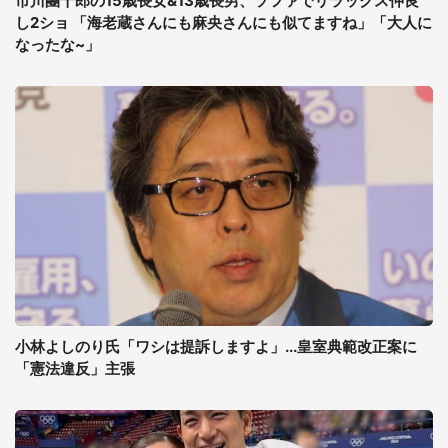
市川團十郎の15歳長女&13歳長男、ソファでリラックス仲良
し2ショ 「海老蔵さんにも麻央さんにも似てますね」「大人に
なったな~」
小林よしのり氏「ワシは提訴しますよ」...皇室典範改正案に
「憲法違反」主張