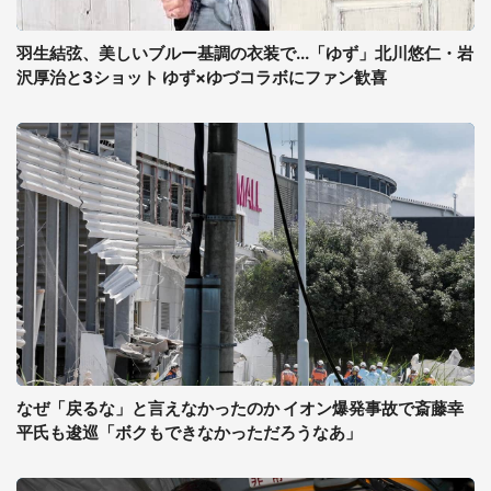
羽生結弦、美しいブルー基調の衣装で...「ゆず」北川悠仁・岩
沢厚治と3ショット ゆず×ゆづコラボにファン歓喜
なぜ「戻るな」と言えなかったのか イオン爆発事故で斎藤幸
平氏も逡巡「ボクもできなかっただろうなあ」