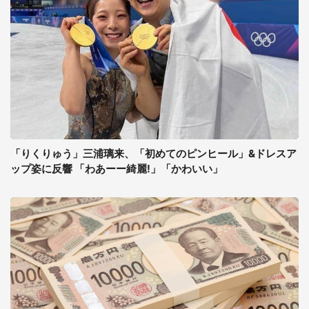
「りくりゅう」三浦璃来、「初めてのピンヒール」&ドレスア
ップ姿に反響 「わあーー綺麗!」「かわいい」