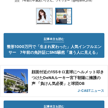
7年前の平瀬あいりさん。ツイッター（@Nyairin_518）
2/2
記事本文を読む
整形1000万円で「生まれ変わった」人気インフルエン
サー 7年前の免許証にSNS騒然「違う人に見える」
顔面付近の155キロ直球にヘルメット叩き
つけたDeNAルーキー宮下朝陽に擁護の
声 「負けん気必要」と球団OB
J-CASTニュース
記事本文を読む