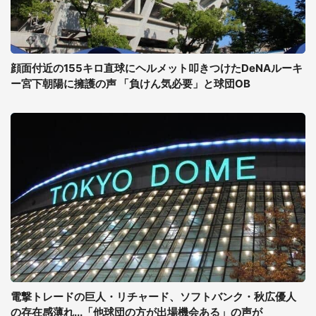
顔面付近の155キロ直球にヘルメット叩きつけたDeNAルーキ
ー宮下朝陽に擁護の声 「負けん気必要」と球団OB
電撃トレードの巨人・リチャード、ソフトバンク・秋広優人
の存在感薄れ...「他球団の方が出場機会ある」の声が