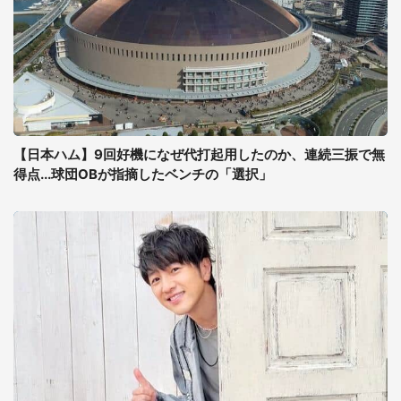
【日本ハム】9回好機になぜ代打起用したのか、連続三振で無
得点...球団OBが指摘したベンチの「選択」