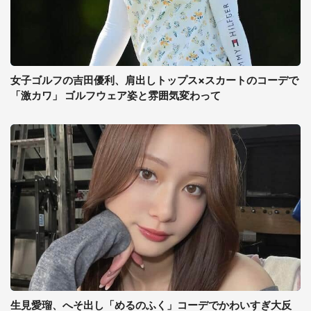
女子ゴルフの吉田優利、肩出しトップス×スカートのコーデで
「激カワ」 ゴルフウェア姿と雰囲気変わって
生見愛瑠、へそ出し「めるのふく」コーデでかわいすぎ大反