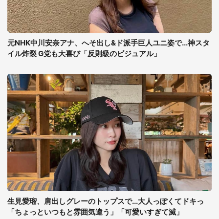
元NHK中川安奈アナ、へそ出し&ド派手巨人ユニ姿で...神スタ
イル炸裂 G党も大喜び「反則級のビジュアル」
生見愛瑠、肩出しグレーのトップスで...大人っぽくてドキっ
「ちょっといつもと雰囲気違う」「可愛いすぎて滅」