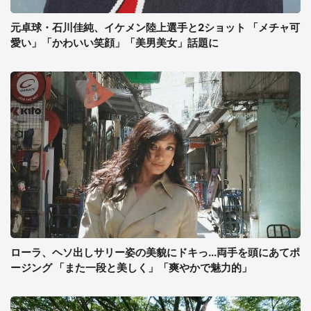
元卓球・石川佳純、イケメン陸上選手と2ショット 「メチャ可
愛い」「かわいい笑顔」「美男美女」話題に
ローラ、ヘソ出しサリー姿の美貌にドキっ...両手を頭にあてポ
ージング 「また一段と美しく」「爽やかで魅力的」