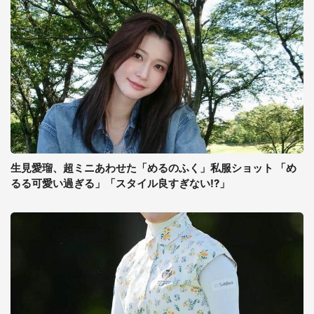
生見愛瑠、超ミニあわせた「めるのふく」私服ショット 「め
るる可愛い過ぎる」「スタイル良すぎない!?」