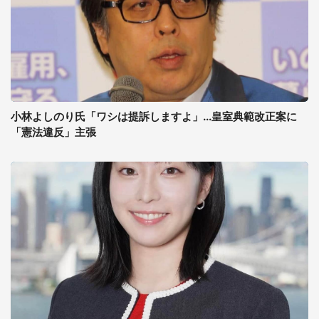
小林よしのり氏「ワシは提訴しますよ」...皇室典範改正案に
「憲法違反」主張