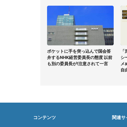
ポケットに手を突っ込んで国会答
「
弁するNHK経営委員長の態度 以前
シ
も別の委員長が!注意されて一言
メ
自
コンテンツ
関連サ