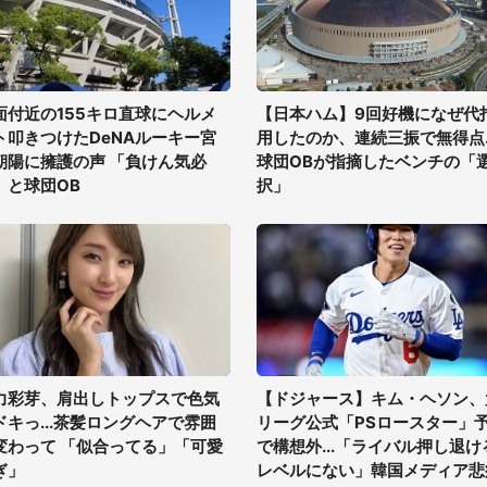
面付近の155キロ直球にヘルメ
【日本ハム】9回好機になぜ代
ト叩きつけたDeNAルーキー宮
用したのか、連続三振で無得点..
朝陽に擁護の声 「負けん気必
球団OBが指摘したベンチの「
」と球団OB
択」
力彩芽、肩出しトップスで色気
【ドジャース】キム・ヘソン、
ドキっ...茶髪ロングヘアで雰囲
リーグ公式「PSロースター」
変わって 「似合ってる」「可愛
で構想外...「ライバル押し退け
ぎ」
レベルにない」韓国メディア悲