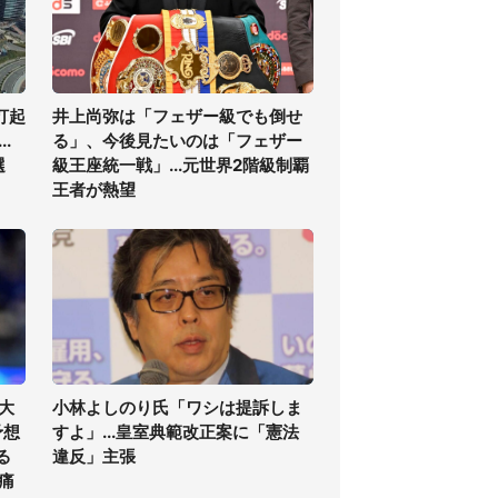
打起
井上尚弥は「フェザー級でも倒せ
.
る」、今後見たいのは「フェザー
選
級王座統一戦」...元世界2階級制覇
王者が熱望
大
小林よしのり氏「ワシは提訴しま
予想
すよ」...皇室典範改正案に「憲法
る
違反」主張
痛