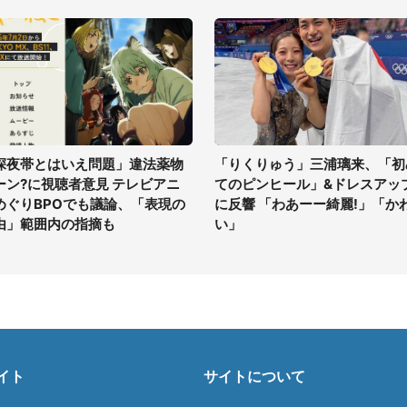
深夜帯とはいえ問題」違法薬物
「りくりゅう」三浦璃来、「初
ーン?に視聴者意見 テレビアニ
てのピンヒール」&ドレスアッ
めぐりBPOでも議論、「表現の
に反響 「わあーー綺麗!」「か
由」範囲内の指摘も
い」
イト
サイトについて