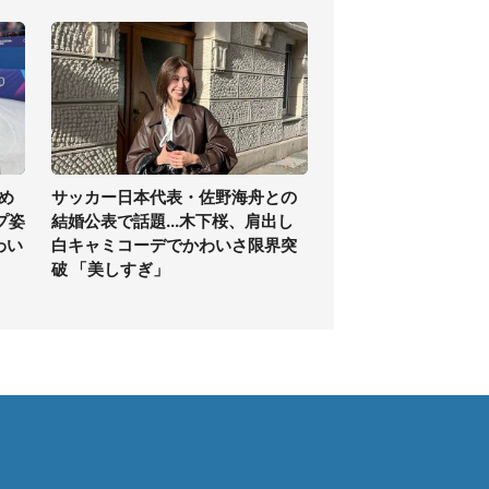
め
サッカー日本代表・佐野海舟との
プ姿
結婚公表で話題...木下桜、肩出し
わい
白キャミコーデでかわいさ限界突
破 「美しすぎ」