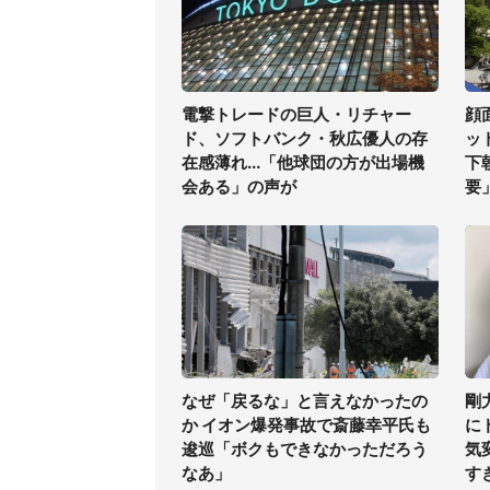
電撃トレードの巨人・リチャー
顔
ド、ソフトバンク・秋広優人の存
ッ
在感薄れ...「他球団の方が出場機
下
会ある」の声が
要
なぜ「戻るな」と言えなかったの
剛
か イオン爆発事故で斎藤幸平氏も
に
逡巡「ボクもできなかっただろう
気
なあ」
す