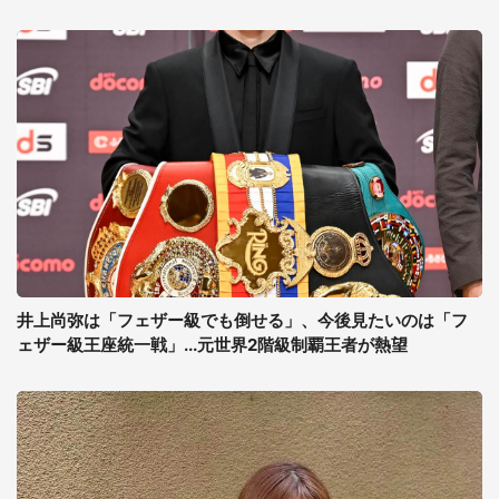
井上尚弥は「フェザー級でも倒せる」、今後見たいのは「フ
ェザー級王座統一戦」...元世界2階級制覇王者が熱望