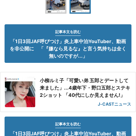
記事本文を読む
「1日3回JAF呼びつけ」炎上車中泊YouTuber、動画
を非公開に 「『嫌なら見るな』と言う気持ちは全く
無いのですが...」
小柳ルミ子「可愛い弟 五郎とデートして
来ました」...4歳年下・野口五郎とステキ
2ショット 「40代にしか見えません!」
J-CASTニュース
記事本文を読む
「1日3回JAF呼びつけ」炎上車中泊YouTuber、動画