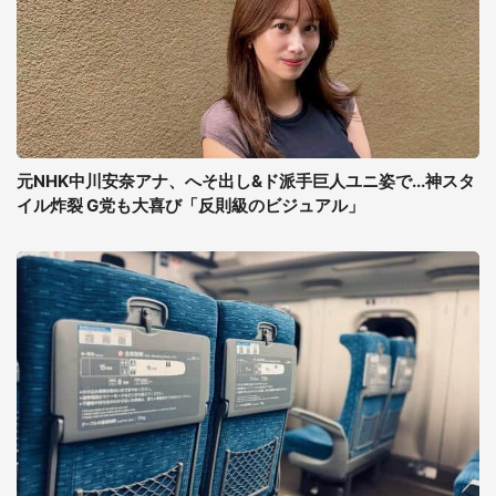
元NHK中川安奈アナ、へそ出し&ド派手巨人ユニ姿で...神スタ
イル炸裂 G党も大喜び「反則級のビジュアル」