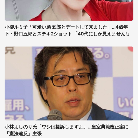
小柳ルミ子「可愛い弟 五郎とデートして来ました」...4歳年
下・野口五郎とステキ2ショット 「40代にしか見えません!」
小林よしのり氏「ワシは提訴しますよ」...皇室典範改正案に
「憲法違反」主張