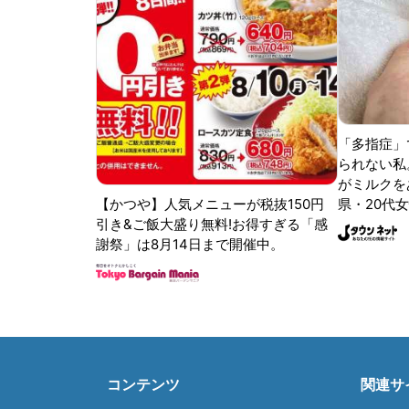
「多指症」
られない私
がミルクをあ
【かつや】人気メニューが税抜150円
県・20代女
引き&ご飯大盛り無料!お得すぎる「感
謝祭」は8月14日まで開催中。
コンテンツ
関連サ