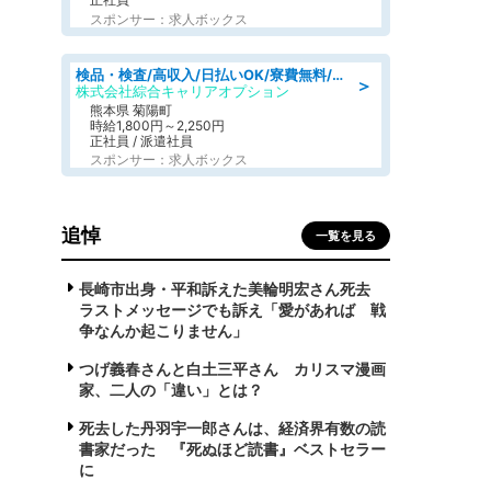
スポンサー：求人ボックス
検品・検査/高収入/日払いOK/寮費無料/日勤/20・30・40代活躍中
＞
株式会社綜合キャリアオプション
熊本県 菊陽町
時給1,800円～2,250円
正社員 / 派遣社員
スポンサー：求人ボックス
追悼
一覧を見る
長崎市出身・平和訴えた美輪明宏さん死去
ラストメッセージでも訴え「愛があれば 戦
争なんか起こりません」
つげ義春さんと白土三平さん カリスマ漫画
家、二人の「違い」とは？
死去した丹羽宇一郎さんは、経済界有数の読
書家だった 『死ぬほど読書』ベストセラー
に