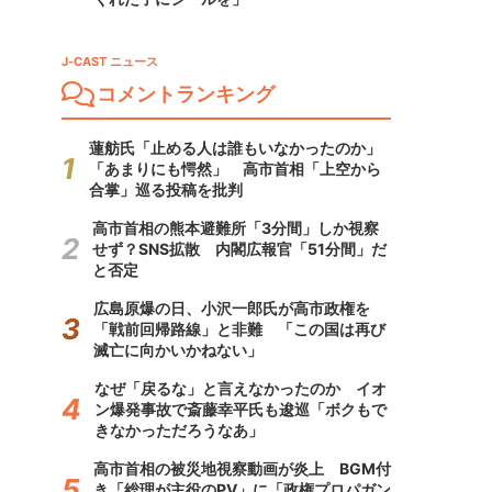
J-CAST ニュース
コメントランキング
蓮舫氏「止める人は誰もいなかったのか」
「あまりにも愕然」 高市首相「上空から
合掌」巡る投稿を批判
高市首相の熊本避難所「3分間」しか視察
せず？SNS拡散 内閣広報官「51分間」だ
と否定
広島原爆の日、小沢一郎氏が高市政権を
「戦前回帰路線」と非難 「この国は再び
滅亡に向かいかねない」
なぜ「戻るな」と言えなかったのか イオ
ン爆発事故で斎藤幸平氏も逡巡「ボクもで
きなかっただろうなあ」
高市首相の被災地視察動画が炎上 BGM付
き「総理が主役のPV」に「政権プロパガン