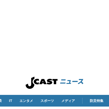
済
IT
エンタメ
スポーツ
メディア
防災特集