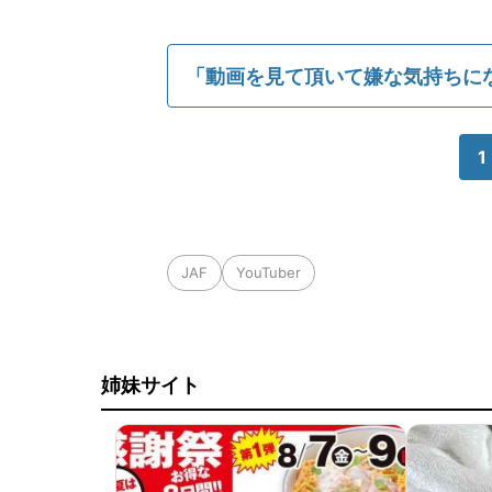
「動画を見て頂いて嫌な気持ちになる
1
JAF
YouTuber
姉妹サイト