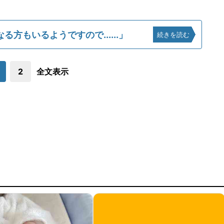
方もいるようですので......」
続きを読む
2
全文表示