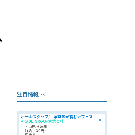
い
注目情報
PR
ホールスタッフ/「家具屋が営むカフェスタッフ!」週2日～OK!嬉しいまかない付き/岡山県/浅口郡里庄町
＞
AKASE GROUP株式会社
岡山県 里庄町
時給1,100円～
正社員