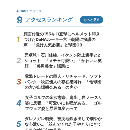
J-CAST ニュース
アクセスランキング
もっと見る
顔面付近の155キロ直球にヘルメット叩き
つけたDeNAルーキー宮下朝陽に擁護の
声 「負けん気必要」と球団OB
元卓球・石川佳純、イケメン陸上選手と2
ショット 「メチャ可愛い」「かわいい笑
顔」「美男美女」話題に
電撃トレードの巨人・リチャード、ソフト
バンク・秋広優人の存在感薄れ...「他球団
の方が出場機会ある」の声が
女子ゴルフの金沢志奈、肩出し白ノースリ
姿に反響...「可愛いにも程がある」 ゴル
フウェア姿と雰囲気変わって
ダレノガレ明美、被災地炊き出しで細やか
な心遣い...「並んでくれた子やとりにきて
くれた子にシールを」