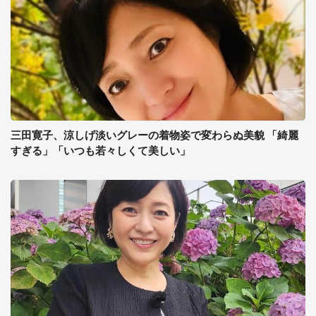
三田寛子、涼しげ淡いグレーの着物姿で変わらぬ美貌 「綺麗
すぎる」「いつも若々しくて美しい」