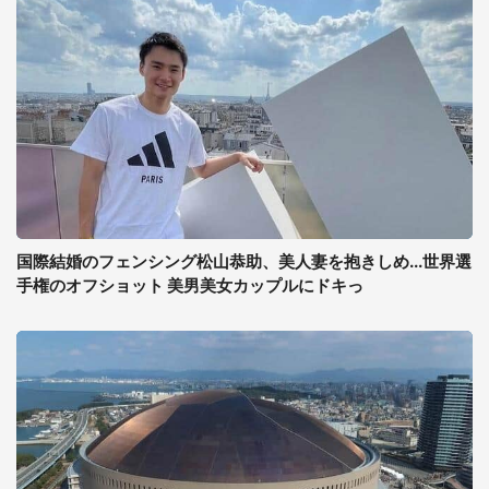
国際結婚のフェンシング松山恭助、美人妻を抱きしめ...世界選
手権のオフショット 美男美女カップルにドキっ