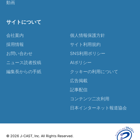
動画
サイトについて
会社案内
個人情報保護方針
採用情報
サイト利用規約
お問い合わせ
SNS利用ポリシー
ニュース読者投稿
AIポリシー
編集長からの手紙
クッキーの利用について
広告掲載
記事配信
コンテンツ二次利用
日本インターネット報道協会
© 2026 J-CAST, Inc. All Rights Reserved.