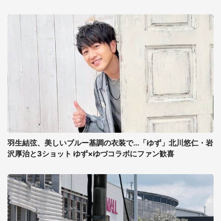
羽生結弦、美しいブルー基調の衣装で...「ゆず」北川悠仁・岩
沢厚治と3ショット ゆず×ゆづコラボにファン歓喜