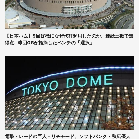
【日本ハム】9回好機になぜ代打起用したのか、連続三振で無
得点...球団OBが指摘したベンチの「選択」
電撃トレードの巨人・リチャード、ソフトバンク・秋広優人