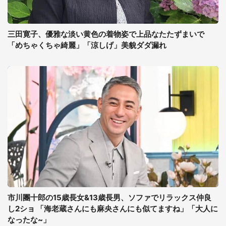
三田寛子、優雅な淡い黄色の着物姿で上品なたたずまいで
「めちゃくちゃ綺麗」「涼しげ」美貌ダダ漏れ
市川團十郎の15歳長女&13歳長男、ソファでリラックス仲良
し2ショ 「海老蔵さんにも麻央さんにも似てますね」「大人に
なったな~」