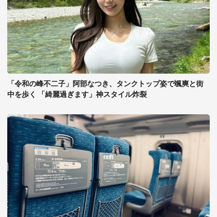
「令和の峰不二子」阿部なつき、タンクトップ姿で颯爽と街
中を歩く 「綺麗過ぎます」神スタイル炸裂