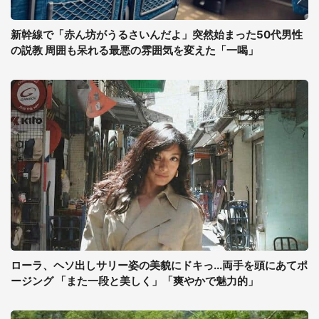
新幹線で「赤ん坊がうるさいんだよ」突然始まった50代男性
の説教 周囲も呆れる最悪の雰囲気を変えた「一喝」
ローラ、ヘソ出しサリー姿の美貌にドキっ...両手を頭にあてポ
ージング 「また一段と美しく」「爽やかで魅力的」