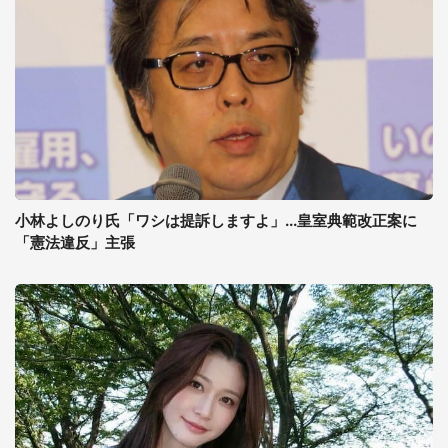
小林よしのり氏「ワシは提訴しますよ」...皇室典範改正案に
「憲法違反」主張