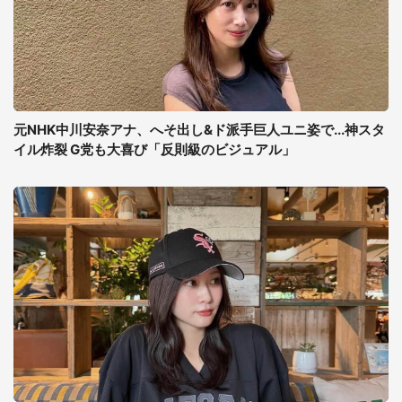
元NHK中川安奈アナ、へそ出し&ド派手巨人ユニ姿で...神スタ
イル炸裂 G党も大喜び「反則級のビジュアル」