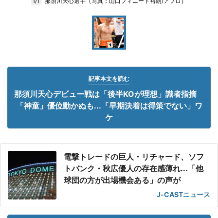
那須川天心選手（写真：山口フィニート裕朗/アフロ）
1/1
記事本文を読む
那須川天心デビュー戦は「後半KOが理想」識者指摘
「神童」優位動かぬも...「早期決着は得策でない」ワ
ケ
電撃トレードの巨人・リチャード、ソフ
トバンク・秋広優人の存在感薄れ...「他
球団の方が出場機会ある」の声が
J-CASTニュース