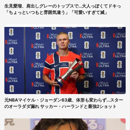
生見愛瑠、肩出しグレーのトップスで...大人っぽくてドキっ
「ちょっといつもと雰囲気違う」「可愛いすぎて滅」
元NBAマイケル・ジョーダン63歳、体形も変わらず...スター
のオーラダダ漏れ サッカー・ハーランドと最強2ショット