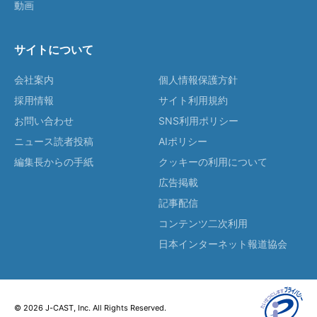
動画
サイトについて
会社案内
個人情報保護方針
採用情報
サイト利用規約
お問い合わせ
SNS利用ポリシー
ニュース読者投稿
AIポリシー
編集長からの手紙
クッキーの利用について
広告掲載
記事配信
コンテンツ二次利用
日本インターネット報道協会
© 2026 J-CAST, Inc. All Rights Reserved.