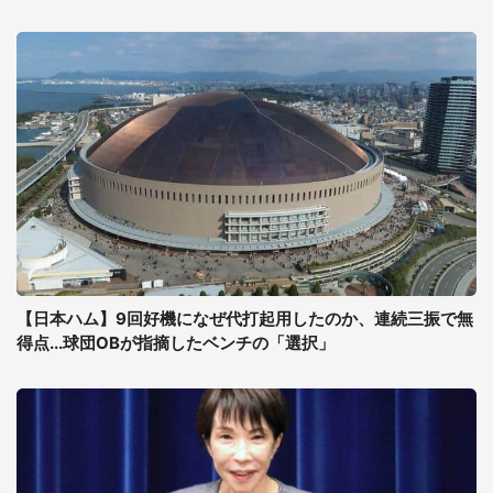
【日本ハム】9回好機になぜ代打起用したのか、連続三振で無
得点...球団OBが指摘したベンチの「選択」