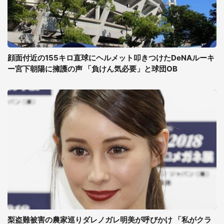
顔面付近の155キロ直球にヘルメット叩きつけたDeNAルーキ
ー宮下朝陽に擁護の声 「負けん気必要」と球団OB
梨盗難被害の農家巡りダレノガレ明美が呼びかけ 「私がクラ