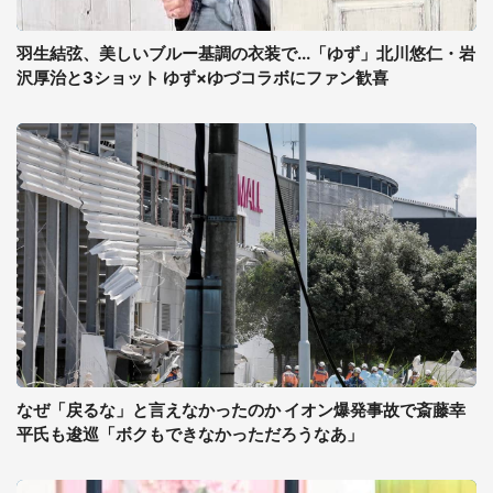
羽生結弦、美しいブルー基調の衣装で...「ゆず」北川悠仁・岩
沢厚治と3ショット ゆず×ゆづコラボにファン歓喜
なぜ「戻るな」と言えなかったのか イオン爆発事故で斎藤幸
平氏も逡巡「ボクもできなかっただろうなあ」