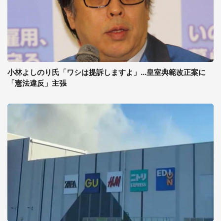
小林よしのり氏「ワシは提訴しますよ」...皇室典範改正案に
「憲法違反」主張