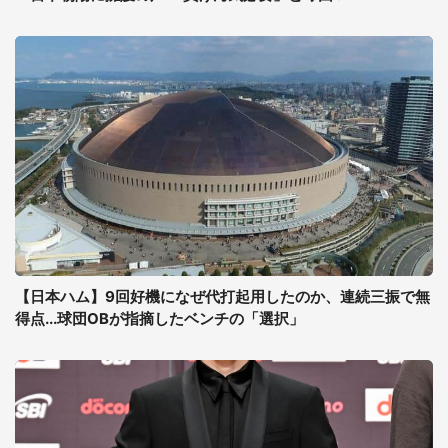
【日本ハム】9回好機になぜ代打起用したのか、連続三振で無
得点...球団OBが指摘したベンチの「選択」