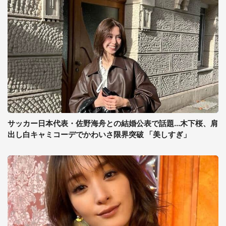
サッカー日本代表・佐野海舟との結婚公表で話題...木下桜、肩
出し白キャミコーデでかわいさ限界突破 「美しすぎ」