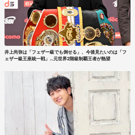
井上尚弥は「フェザー級でも倒せる」、今後見たいのは「フ
ェザー級王座統一戦」...元世界2階級制覇王者が熱望