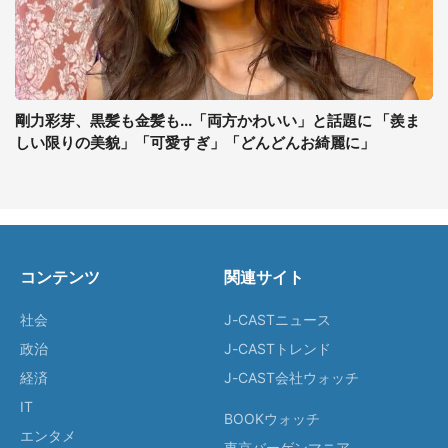
剛力彩芽、黒髪も金髪も...「両方かわいい」と話題に 「羨ま
しい限りの美貌」「可愛すぎ」「どんどんお綺麗に」
コンテンツ
関連サイト
社会
J-CASTニュース
政治
J-CASTトレンド
経済
J-CAST会社ウォッチ
IT
BOOKウォッチ
エンタメ
東京バーゲンマニア