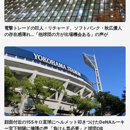
電撃トレードの巨人・リチャード、ソフトバンク・秋広優人
の存在感薄れ...「他球団の方が出場機会ある」の声が
顔面付近の155キロ直球にヘルメット叩きつけたDeNAルーキ
ー宮下朝陽に擁護の声 「負けん気必要」と球団OB