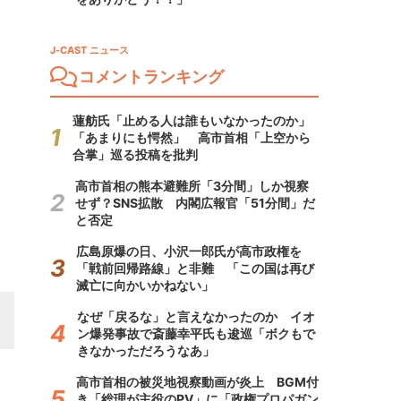
J-CAST ニュース
コメントランキング
蓮舫氏「止める人は誰もいなかったのか」
「あまりにも愕然」 高市首相「上空から
合掌」巡る投稿を批判
高市首相の熊本避難所「3分間」しか視察
せず？SNS拡散 内閣広報官「51分間」だ
と否定
広島原爆の日、小沢一郎氏が高市政権を
「戦前回帰路線」と非難 「この国は再び
滅亡に向かいかねない」
なぜ「戻るな」と言えなかったのか イオ
ン爆発事故で斎藤幸平氏も逡巡「ボクもで
きなかっただろうなあ」
高市首相の被災地視察動画が炎上 BGM付
き「総理が主役のPV」に「政権プロパガン