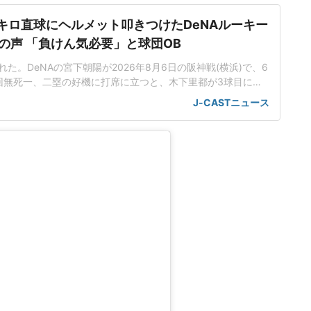
5キロ直球にヘルメット叩きつけたDeNAルーキー
の声 「負けん気必要」と球団OB
た。DeNAの宮下朝陽が2026年8月6日の阪神戦(横浜)で、6
回無死一、二塁の好機に打席に立つと、木下里都が3球目に投
が顔面付近へ。もんどり打ってよけた宮下は怒りの表情を見せて
J-CASTニュース
けた。「熱くなってしまった部分があったのでしょう」前日5
球ずつを受け、この試合でも阪神のデルミス・ガルシアが2回