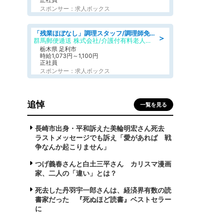
スポンサー：求人ボックス
「残業ほぼなし」調理スタッフ/調理師免許必須/正職員/日勤のみ/介護付き有料老人ホーム/社会保障完備
＞
群馬郵便逓送 株式会社/介護付有料老人ホーム ふる里
栃木県 足利市
時給1,073円～1,100円
正社員
スポンサー：求人ボックス
追悼
一覧を見る
長崎市出身・平和訴えた美輪明宏さん死去
ラストメッセージでも訴え「愛があれば 戦
争なんか起こりません」
つげ義春さんと白土三平さん カリスマ漫画
家、二人の「違い」とは？
死去した丹羽宇一郎さんは、経済界有数の読
書家だった 『死ぬほど読書』ベストセラー
に