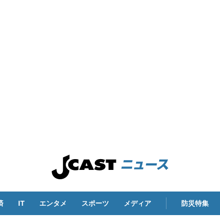
済
IT
エンタメ
スポーツ
メディア
防災特集