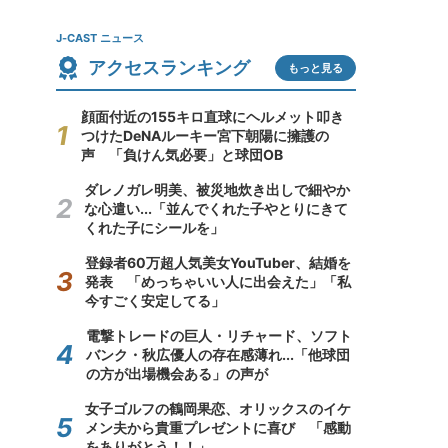
J-CAST ニュース
アクセスランキング
もっと見る
顔面付近の155キロ直球にヘルメット叩き
つけたDeNAルーキー宮下朝陽に擁護の
声 「負けん気必要」と球団OB
ダレノガレ明美、被災地炊き出しで細やか
な心遣い...「並んでくれた子やとりにきて
くれた子にシールを」
登録者60万超人気美女YouTuber、結婚を
発表 「めっちゃいい人に出会えた」「私
今すごく安定してる」
電撃トレードの巨人・リチャード、ソフト
バンク・秋広優人の存在感薄れ...「他球団
の方が出場機会ある」の声が
女子ゴルフの鶴岡果恋、オリックスのイケ
メン夫から貴重プレゼントに喜び 「感動
をありがとう！！」