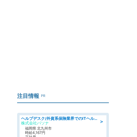
」
注目情報
PR
ヘルプデスク/外資系保険業界でのITヘルプデスク業務/駅近/即日勤務可/ヘルプデスク
＞
株式会社パソナ
福岡県 北九州市
時給4,167円
正社員