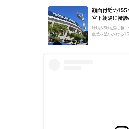
顔面付近の15
宮下朝陽に擁護
球場が緊張感に包まれ
点差を追いかける7
じた155キロ直球
ヘルメットを叩きつ
日は両チームが2死
に死球を受けた。内