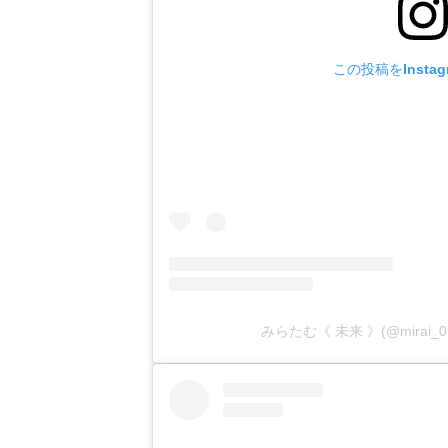
この投稿をInsta
みらたむ《 未来 》(@mirai